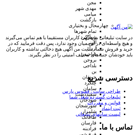
مجن
مهدی شهر
میامی
بازگشت
چهارمحال و بختیاری
تمام شهر‌ها
شهرکرد
در سایت تبلیغاتی من آگهی کاربران مستقیما با هم تماس می‌گیرند
آلونی
و هیچ واسطه‌ای در این میان وجود ندارد، پس دقت فرمایید که در
اردل
خرید و فروشِ شما، سایت من آگهی هیچ دخالتی نداشته و کاربران
باباحیدر
باید خودشان جنبه‌های مختلف امنیتی را در نظر بگیرند.
بروجن
بلداجی
بن
دسترسی سریع
جونقان
چلگرد
سامان
طراحی سایت :‌ ققنوس پارس
سفیددشت
تبلیغات گسترده شغل شما
سودجان
قوانین و مقررات
سورشجان
ثبت اینماد
شلمزار
لیست سایتهای تبلیغاتی
طاقانک
فارسان
تماس با ما
فرادبنه
فرخ شهر