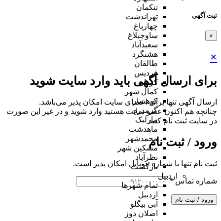
تنکمان
ثبت آگهی
تهراندشت
چهارباغ
ساوجبلاغ
×
سعیدآباد
هشتگرد
×
طالقان
فردیس
برای ارسال آگهی باید وارد سایت شوید
کردان
کمال شهر
کوهسار
ارسال آگهی تنها برای اعضای سایت امکان پذیر می‌باشد.
گرمدره
چنانچه هم‌ اکنون عضو سایت هستید وارد شوید و در غیر این صورت
مارلیک
در سایت ثبت نام کنید
ماهدشت
محمدشهر
ورود / ثبت نام
مشکین شهر
نظرآباد
ثبت نام تنها با شماره موبایل امکان پذیر است.
بازگشت
اردبیل
شماره تماس
*
تمام شهر‌ها
اردبیل
ورود / ثبت نام
آبی بیگلو
اصلان دوز