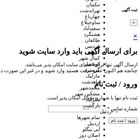
تنکمان
ثبت آگهی
تهراندشت
چهارباغ
ساوجبلاغ
×
سعیدآباد
هشتگرد
×
طالقان
فردیس
برای ارسال آگهی باید وارد سایت شوید
کردان
کمال شهر
کوهسار
ارسال آگهی تنها برای اعضای سایت امکان پذیر می‌باشد.
گرمدره
چنانچه هم‌ اکنون عضو سایت هستید وارد شوید و در غیر این صورت در
مارلیک
ماهدشت
ورود / ثبت نام
محمدشهر
مشکین شهر
ثبت نام تنها با شماره موبایل امکان پذیر است.
نظرآباد
بازگشت
شماره تماس
*
اردبیل
تمام شهر‌ها
ورود / ثبت نام
اردبیل
آبی بیگلو
اصلان دوز