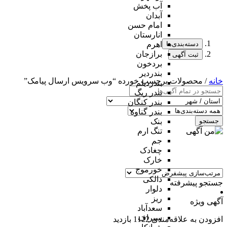
آب پخش
آبدان
امام حسن
انارستان
دسته‌بندی‌ها
اهرم
برازجان
ثبت آگهی
بردخون
بندردیر
خانه
/ محصولات برچسب خورده “وب سرویس ارسال پیامک”
بندردیلم
بندر ریگ
بندر کنگان
بندر گناوه
جستجو
بنک
تنگ ارم
جم
چغادک
خارک
خورموج
دالکی
جستجو پیشرفته
دلوار
ریز
آگهی ویژه
سعدآباد
سیراف
افزودن به علاقه‌مندی
1122 بازدید