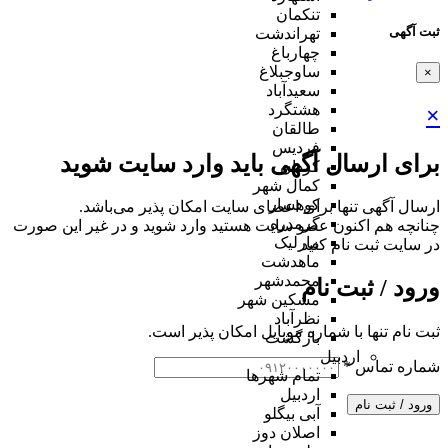
تنکمان
ثبت آگهی
تهراندشت
چهارباغ
ساوجبلاغ
×
سعیدآباد
هشتگرد
×
طالقان
فردیس
برای ارسال آگهی باید وارد سایت شوید
کردان
کمال شهر
کوهسار
ارسال آگهی تنها برای اعضای سایت امکان پذیر می‌باشد.
گرمدره
چنانچه هم‌ اکنون عضو سایت هستید وارد شوید و در غیر این صورت
مارلیک
در سایت ثبت نام کنید
ماهدشت
محمدشهر
ورود / ثبت نام
مشکین شهر
نظرآباد
ثبت نام تنها با شماره موبایل امکان پذیر است.
بازگشت
اردبیل
شماره تماس
*
تمام شهر‌ها
اردبیل
ورود / ثبت نام
آبی بیگلو
اصلان دوز