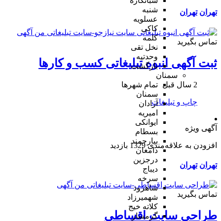
شبانکاره
شنبه
تهران
تهران
عسلویه
کاکی
کلمه
تماس بگیرید
نخل تقی
وحدتیه
ثبت آگهی انبوه تبلیغاتی کسب و کارها
بازگشت
سمنان
2 سال قبل
تمام شهر‌ها
سمنان
چاپ و تبلیغات
آرادان
امیریه
ایوانکی
آگهی ویژه
بسطام
بیارجمند
افزودن به علاقه‌مندی
1329 بازدید
دامغان
درجزین
تهران
تهران
دیباج
سرخه
شاهرود
تماس بگیرید
شهمیرزاد
کلاته خیج
طراحی سایت اقساطی
گرمسار