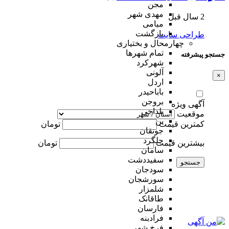
مجن
مهدی شهر
2 سال قبل
میامی
بازگشت
طراحی سایت
چهارمحال و بختیاری
تمام شهر‌ها
جستجو پیشرفته
شهرکرد
آلونی
×
اردل
باباحیدر
بروجن
آگهی ویژه
بلداجی
موقعیت
بن
کمترین قیمت
تومان
جونقان
چلگرد
بیشترین قیمت
تومان
سامان
سفیددشت
جستجو
سودجان
سورشجان
شلمزار
طاقانک
فارسان
فرادبنه
فرخ شهر