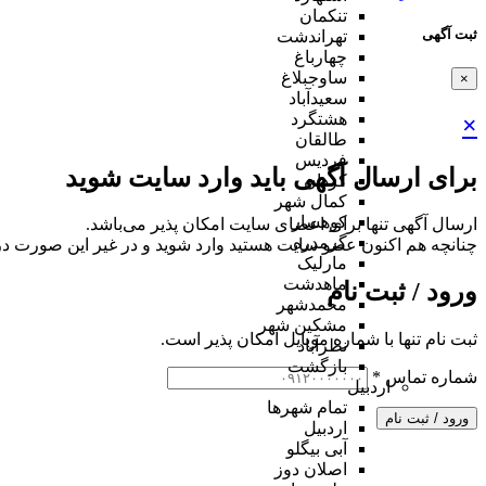
تنکمان
ثبت آگهی
تهراندشت
چهارباغ
ساوجبلاغ
×
سعیدآباد
هشتگرد
×
طالقان
فردیس
برای ارسال آگهی باید وارد سایت شوید
کردان
کمال شهر
کوهسار
ارسال آگهی تنها برای اعضای سایت امکان پذیر می‌باشد.
گرمدره
چنانچه هم‌ اکنون عضو سایت هستید وارد شوید و در غیر این صورت در
مارلیک
ماهدشت
ورود / ثبت نام
محمدشهر
مشکین شهر
ثبت نام تنها با شماره موبایل امکان پذیر است.
نظرآباد
بازگشت
شماره تماس
*
اردبیل
تمام شهر‌ها
ورود / ثبت نام
اردبیل
آبی بیگلو
اصلان دوز