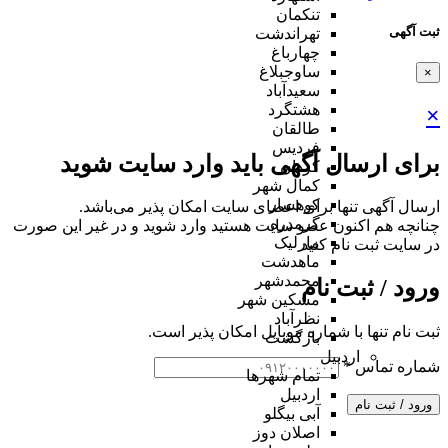
تنکمان
ثبت آگهی
تهراندشت
چهارباغ
ساوجبلاغ
×
سعیدآباد
هشتگرد
×
طالقان
فردیس
برای ارسال آگهی باید وارد سایت شوید
کردان
کمال شهر
کوهسار
ارسال آگهی تنها برای اعضای سایت امکان پذیر می‌باشد.
گرمدره
چنانچه هم‌ اکنون عضو سایت هستید وارد شوید و در غیر این صورت
مارلیک
در سایت ثبت نام کنید
ماهدشت
محمدشهر
ورود / ثبت نام
مشکین شهر
نظرآباد
ثبت نام تنها با شماره موبایل امکان پذیر است.
بازگشت
اردبیل
شماره تماس
*
تمام شهر‌ها
اردبیل
ورود / ثبت نام
آبی بیگلو
اصلان دوز