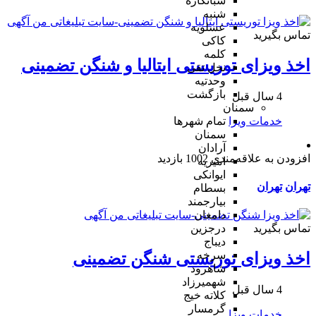
شبانکاره
شنبه
عسلویه
تماس بگیرید
کاکی
کلمه
اخذ ویزای توریستی ایتالیا و شنگن تضمینی
نخل تقی
وحدتیه
بازگشت
4 سال قبل
سمنان
خدمات ویزا
تمام شهر‌ها
سمنان
آرادان
افزودن به علاقه‌مندی
1002 بازدید
امیریه
ایوانکی
تهران
تهران
بسطام
بیارجمند
دامغان
تماس بگیرید
درجزین
دیباج
سرخه
اخذ ویزای توریستی شنگن تضمینی
شاهرود
شهمیرزاد
4 سال قبل
کلاته خیج
گرمسار
خدمات ویزا