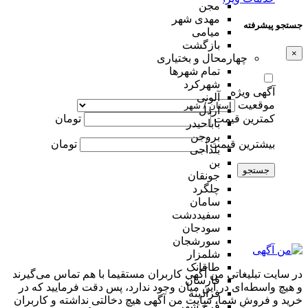
مجن
مهدی شهر
جستجو پیشرفته
میامی
بازگشت
×
چهارمحال و بختیاری
تمام شهر‌ها
شهرکرد
آگهی ویژه
آلونی
موقعیت
اردل
کمترین قیمت
تومان
باباحیدر
بروجن
بیشترین قیمت
تومان
بلداجی
بن
جستجو
جونقان
چلگرد
سامان
سفیددشت
سودجان
سورشجان
شلمزار
طاقانک
در سایت تبلیغاتی من آگهی کاربران مستقیما با هم تماس می‌گیرند
فارسان
و هیچ واسطه‌ای در این میان وجود ندارد، پس دقت فرمایید که در
فرادبنه
خرید و فروشِ شما، سایت من آگهی هیچ دخالتی نداشته و کاربران
فرخ شهر