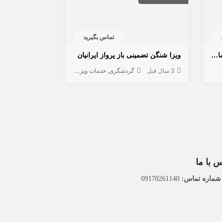
تماس بگیرید
اخذ ویزای توریستی مولتی پل ۵ ساله کانادا
ویزا شنگن تضمینی باز پرواز ایرانیان
3 سال قبل
گردشگری
خدمات ویزا
خدمات مسافرتی
 با ما
ماره تماس:
09170261140