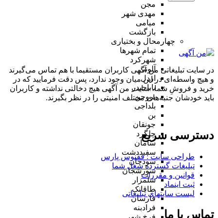
مجن
مهدی شهر
میامی
بازگشت
چهارمحال و بختیاری
تمام شهر‌ها
شهرکرد
آلونی
در سایت تبلیغاتی من آگهی کاربران مستقیما با هم تماس می‌گیرند
اردل
و هیچ واسطه‌ای در این میان وجود ندارد، پس دقت فرمایید که در
باباحیدر
خرید و فروشِ شما، سایت من آگهی هیچ دخالتی نداشته و کاربران
بروجن
باید خودشان جنبه‌های مختلف امنیتی را در نظر بگیرند.
بلداجی
بن
جونقان
دسترسی سریع
چلگرد
سامان
سفیددشت
طراحی سایت :‌ ققنوس پارس
سودجان
تبلیغات گسترده شغل شما
سورشجان
قوانین و مقررات
شلمزار
ثبت اینماد
طاقانک
لیست سایتهای تبلیغاتی
فارسان
فرادبنه
تماس با ما
فرخ شهر