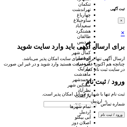
تنکمان
ثبت آگهی
تهراندشت
چهارباغ
ساوجبلاغ
×
سعیدآباد
هشتگرد
×
طالقان
فردیس
برای ارسال آگهی باید وارد سایت شوید
کردان
کمال شهر
کوهسار
ارسال آگهی تنها برای اعضای سایت امکان پذیر می‌باشد.
گرمدره
چنانچه هم‌ اکنون عضو سایت هستید وارد شوید و در غیر این صورت
مارلیک
در سایت ثبت نام کنید
ماهدشت
محمدشهر
ورود / ثبت نام
مشکین شهر
نظرآباد
ثبت نام تنها با شماره موبایل امکان پذیر است.
بازگشت
اردبیل
شماره تماس
*
تمام شهر‌ها
اردبیل
ورود / ثبت نام
آبی بیگلو
اصلان دوز