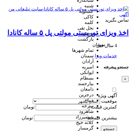
شبانکاره
شنبه
عسلویه
کاکی
تماس بگیرید
کلمه
نخل تقی
اخذ ویزای توریستی مولتی پل ۵ ساله کانادا
وحدتیه
بازگشت
سمنان
4 سال قبل
تمام شهر‌ها
خدمات ویزا
سمنان
آرادان
امیریه
جستجو پیشرفته
ایوانکی
بسطام
×
بیارجمند
دامغان
درجزین
آگهی ویژه
دیباج
موقعیت
سرخه
کمترین قیمت
تومان
شاهرود
شهمیرزاد
بیشترین قیمت
تومان
کلاته خیج
گرمسار
جستجو