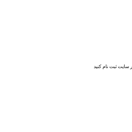
 سایت ثبت نام کنید