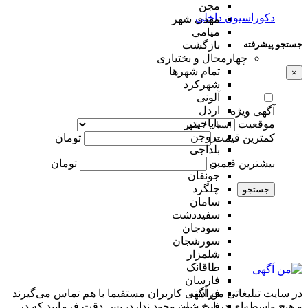
مجن
دکوراسیون داخلی
مهدی شهر
میامی
جستجو پیشرفته
بازگشت
چهارمحال و بختیاری
تمام شهر‌ها
×
شهرکرد
آلونی
اردل
آگهی ویژه
باباحیدر
موقعیت
بروجن
کمترین قیمت
تومان
بلداجی
بن
بیشترین قیمت
تومان
جونقان
چلگرد
جستجو
سامان
سفیددشت
سودجان
سورشجان
شلمزار
طاقانک
فارسان
در سایت تبلیغاتی من آگهی کاربران مستقیما با هم تماس می‌گیرند
فرادبنه
و هیچ واسطه‌ای در این میان وجود ندارد، پس دقت فرمایید که در
فرخ شهر