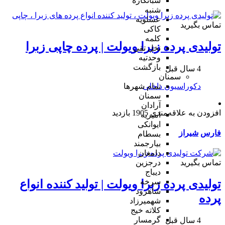
شبانکاره
شنبه
عسلویه
تماس بگیرید
کاکی
کلمه
تولیدی پرده زبرا ویولت | پرده چاپی زبرا
نخل تقی
وحدتیه
بازگشت
4 سال قبل
سمنان
دکوراسیون داخلی
تمام شهر‌ها
سمنان
آرادان
افزودن به علاقه‌مندی
1905 بازدید
امیریه
ایوانکی
فارس
شیراز
بسطام
بیارجمند
دامغان
تماس بگیرید
درجزین
دیباج
سرخه
تولیدی پرده زبرا ویولت | تولید کننده انواع
شاهرود
پرده
شهمیرزاد
کلاته خیج
گرمسار
4 سال قبل