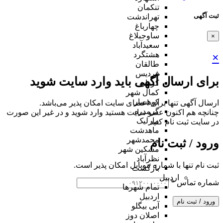
تنکمان
ثبت آگهی
تهراندشت
چهارباغ
ساوجبلاغ
×
سعیدآباد
هشتگرد
×
طالقان
فردیس
برای ارسال آگهی باید وارد سایت شوید
کردان
کمال شهر
کوهسار
ارسال آگهی تنها برای اعضای سایت امکان پذیر می‌باشد.
گرمدره
چنانچه هم‌ اکنون عضو سایت هستید وارد شوید و در غیر این صورت
مارلیک
در سایت ثبت نام کنید
ماهدشت
محمدشهر
ورود / ثبت نام
مشکین شهر
نظرآباد
ثبت نام تنها با شماره موبایل امکان پذیر است.
بازگشت
اردبیل
شماره تماس
*
تمام شهر‌ها
اردبیل
ورود / ثبت نام
آبی بیگلو
اصلان دوز