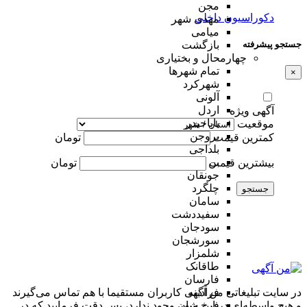
مجن
دکوراسیون داخلی
مهدی شهر
میامی
جستجو پیشرفته
بازگشت
چهارمحال و بختیاری
تمام شهر‌ها
×
شهرکرد
آلونی
اردل
آگهی ویژه
باباحیدر
موقعیت
بروجن
کمترین قیمت
تومان
بلداجی
بن
بیشترین قیمت
تومان
جونقان
چلگرد
جستجو
سامان
سفیددشت
سودجان
سورشجان
شلمزار
طاقانک
فارسان
در سایت تبلیغاتی من آگهی کاربران مستقیما با هم تماس می‌گیرند
فرادبنه
و هیچ واسطه‌ای در این میان وجود ندارد، پس دقت فرمایید که در
فرخ شهر