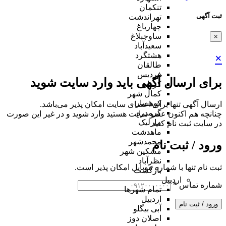
تنکمان
ثبت آگهی
تهراندشت
چهارباغ
ساوجبلاغ
×
سعیدآباد
هشتگرد
×
طالقان
فردیس
برای ارسال آگهی باید وارد سایت شوید
کردان
کمال شهر
کوهسار
ارسال آگهی تنها برای اعضای سایت امکان پذیر می‌باشد.
گرمدره
چنانچه هم‌ اکنون عضو سایت هستید وارد شوید و در غیر این صورت
مارلیک
در سایت ثبت نام کنید
ماهدشت
محمدشهر
ورود / ثبت نام
مشکین شهر
نظرآباد
ثبت نام تنها با شماره موبایل امکان پذیر است.
بازگشت
اردبیل
شماره تماس
*
تمام شهر‌ها
اردبیل
ورود / ثبت نام
آبی بیگلو
اصلان دوز