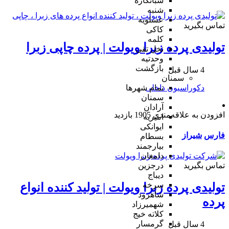
شبانکاره
شنبه
عسلویه
تماس بگیرید
کاکی
کلمه
تولیدی پرده زبرا ویولت | پرده چاپی زبرا
نخل تقی
وحدتیه
بازگشت
4 سال قبل
سمنان
دکوراسیون داخلی
تمام شهر‌ها
سمنان
آرادان
افزودن به علاقه‌مندی
1905 بازدید
امیریه
ایوانکی
فارس
شیراز
بسطام
بیارجمند
دامغان
تماس بگیرید
درجزین
دیباج
سرخه
تولیدی پرده زبرا ویولت | تولید کننده انواع
شاهرود
پرده
شهمیرزاد
کلاته خیج
گرمسار
4 سال قبل