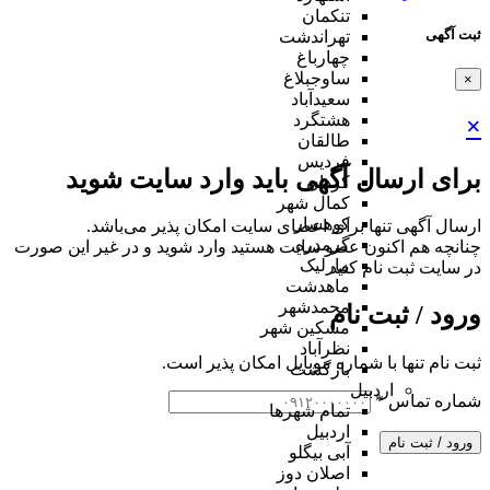
تنکمان
ثبت آگهی
تهراندشت
چهارباغ
ساوجبلاغ
×
سعیدآباد
هشتگرد
×
طالقان
فردیس
برای ارسال آگهی باید وارد سایت شوید
کردان
کمال شهر
کوهسار
ارسال آگهی تنها برای اعضای سایت امکان پذیر می‌باشد.
گرمدره
چنانچه هم‌ اکنون عضو سایت هستید وارد شوید و در غیر این صورت
مارلیک
در سایت ثبت نام کنید
ماهدشت
محمدشهر
ورود / ثبت نام
مشکین شهر
نظرآباد
ثبت نام تنها با شماره موبایل امکان پذیر است.
بازگشت
اردبیل
شماره تماس
*
تمام شهر‌ها
اردبیل
ورود / ثبت نام
آبی بیگلو
اصلان دوز