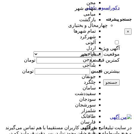
مجن
دکوراسیون داخلی
مهدی شهر
میامی
جستجو پیشرفته
بازگشت
چهارمحال و بختیاری
تمام شهر‌ها
×
شهرکرد
آلونی
اردل
آگهی ویژه
باباحیدر
موقعیت
بروجن
کمترین قیمت
تومان
بلداجی
بن
بیشترین قیمت
تومان
جونقان
چلگرد
جستجو
سامان
سفیددشت
سودجان
سورشجان
شلمزار
طاقانک
فارسان
در سایت تبلیغاتی من آگهی کاربران مستقیما با هم تماس می‌گیرند
فرادبنه
و هیچ واسطه‌ای در این میان وجود ندارد، پس دقت فرمایید که در
فرخ شهر