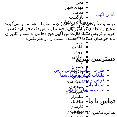
مجن
مهدی شهر
میامی
بازگشت
چهارمحال و بختیاری
در سایت تبلیغاتی من آگهی کاربران مستقیما با هم تماس می‌گیرند
تمام شهر‌ها
و هیچ واسطه‌ای در این میان وجود ندارد، پس دقت فرمایید که در
شهرکرد
خرید و فروشِ شما، سایت من آگهی هیچ دخالتی نداشته و کاربران
آلونی
باید خودشان جنبه‌های مختلف امنیتی را در نظر بگیرند.
اردل
باباحیدر
بروجن
بلداجی
دسترسی سریع
بن
جونقان
طراحی سایت :‌ ققنوس پارس
چلگرد
تبلیغات گسترده شغل شما
سامان
قوانین و مقررات
سفیددشت
ثبت اینماد
سودجان
لیست سایتهای تبلیغاتی
سورشجان
شلمزار
تماس با ما
طاقانک
فارسان
فرادبنه
شماره تماس:
09170261140
فرخ شهر