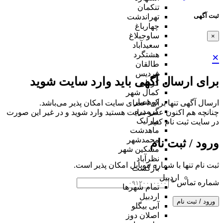
تنکمان
ثبت آگهی
تهراندشت
چهارباغ
ساوجبلاغ
×
سعیدآباد
هشتگرد
×
طالقان
فردیس
برای ارسال آگهی باید وارد سایت شوید
کردان
کمال شهر
کوهسار
ارسال آگهی تنها برای اعضای سایت امکان پذیر می‌باشد.
گرمدره
چنانچه هم‌ اکنون عضو سایت هستید وارد شوید و در غیر این صورت
مارلیک
در سایت ثبت نام کنید
ماهدشت
محمدشهر
ورود / ثبت نام
مشکین شهر
نظرآباد
ثبت نام تنها با شماره موبایل امکان پذیر است.
بازگشت
اردبیل
شماره تماس
*
تمام شهر‌ها
اردبیل
ورود / ثبت نام
آبی بیگلو
اصلان دوز