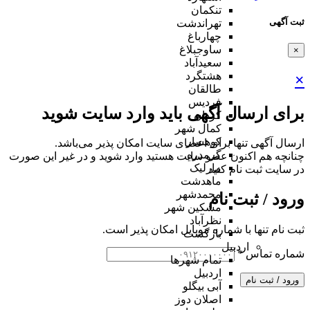
تنکمان
ثبت آگهی
تهراندشت
چهارباغ
ساوجبلاغ
×
سعیدآباد
هشتگرد
×
طالقان
فردیس
برای ارسال آگهی باید وارد سایت شوید
کردان
کمال شهر
کوهسار
ارسال آگهی تنها برای اعضای سایت امکان پذیر می‌باشد.
گرمدره
چنانچه هم‌ اکنون عضو سایت هستید وارد شوید و در غیر این صورت
مارلیک
در سایت ثبت نام کنید
ماهدشت
محمدشهر
ورود / ثبت نام
مشکین شهر
نظرآباد
ثبت نام تنها با شماره موبایل امکان پذیر است.
بازگشت
اردبیل
شماره تماس
*
تمام شهر‌ها
اردبیل
ورود / ثبت نام
آبی بیگلو
اصلان دوز