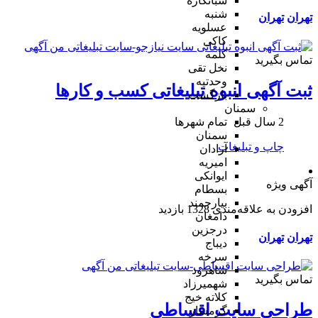
شبانکاره
شنبه
تهران
تهران
عسلویه
کاکی
کلمه
تماس بگیرید
نخل تقی
وحدتیه
ثبت آگهی انبوه تبلیغاتی کسب و کارها
بازگشت
سمنان
2 سال قبل
تمام شهر‌ها
سمنان
چاپ و تبلیغات
آرادان
امیریه
ایوانکی
آگهی ویژه
بسطام
بیارجمند
افزودن به علاقه‌مندی
1328 بازدید
دامغان
درجزین
تهران
تهران
دیباج
سرخه
شاهرود
تماس بگیرید
شهمیرزاد
کلاته خیج
طراحی سایت اقساطی
گرمسار