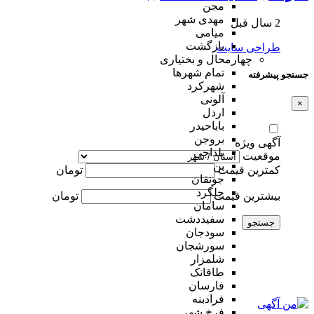
مجن
مهدی شهر
2 سال قبل
میامی
بازگشت
طراحی سایت
چهارمحال و بختیاری
تمام شهر‌ها
جستجو پیشرفته
شهرکرد
آلونی
×
اردل
باباحیدر
بروجن
آگهی ویژه
بلداجی
موقعیت
بن
کمترین قیمت
تومان
جونقان
چلگرد
بیشترین قیمت
تومان
سامان
سفیددشت
جستجو
سودجان
سورشجان
شلمزار
طاقانک
فارسان
فرادبنه
فرخ شهر