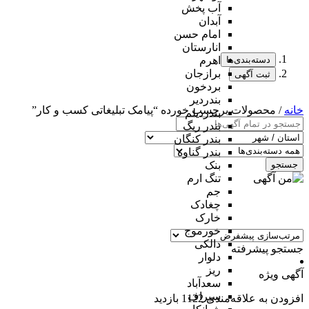
آب پخش
آبدان
امام حسن
انارستان
دسته‌بندی‌ها
اهرم
برازجان
ثبت آگهی
بردخون
بندردیر
خانه
/ محصولات برچسب خورده “پیامک تبلیغاتی کسب و کار”
بندردیلم
بندر ریگ
بندر کنگان
بندر گناوه
جستجو
بنک
تنگ ارم
جم
چغادک
خارک
خورموج
دالکی
جستجو پیشرفته
دلوار
ریز
آگهی ویژه
سعدآباد
سیراف
افزودن به علاقه‌مندی
1122 بازدید