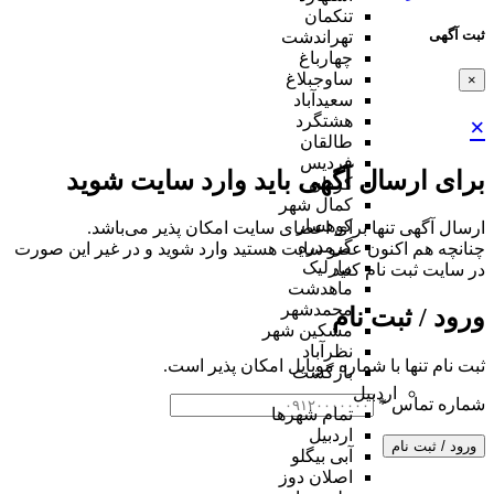
تنکمان
ثبت آگهی
تهراندشت
چهارباغ
ساوجبلاغ
×
سعیدآباد
هشتگرد
×
طالقان
فردیس
برای ارسال آگهی باید وارد سایت شوید
کردان
کمال شهر
کوهسار
ارسال آگهی تنها برای اعضای سایت امکان پذیر می‌باشد.
گرمدره
چنانچه هم‌ اکنون عضو سایت هستید وارد شوید و در غیر این صورت
مارلیک
در سایت ثبت نام کنید
ماهدشت
محمدشهر
ورود / ثبت نام
مشکین شهر
نظرآباد
ثبت نام تنها با شماره موبایل امکان پذیر است.
بازگشت
اردبیل
شماره تماس
*
تمام شهر‌ها
اردبیل
ورود / ثبت نام
آبی بیگلو
اصلان دوز