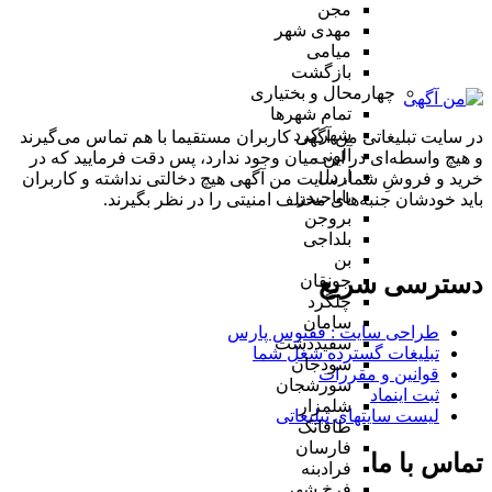
مجن
مهدی شهر
میامی
بازگشت
چهارمحال و بختیاری
تمام شهر‌ها
شهرکرد
در سایت تبلیغاتی من آگهی کاربران مستقیما با هم تماس می‌گیرند
آلونی
و هیچ واسطه‌ای در این میان وجود ندارد، پس دقت فرمایید که در
اردل
خرید و فروشِ شما، سایت من آگهی هیچ دخالتی نداشته و کاربران
باباحیدر
باید خودشان جنبه‌های مختلف امنیتی را در نظر بگیرند.
بروجن
بلداجی
بن
دسترسی سریع
جونقان
چلگرد
سامان
طراحی سایت :‌ ققنوس پارس
سفیددشت
تبلیغات گسترده شغل شما
سودجان
قوانین و مقررات
سورشجان
ثبت اینماد
شلمزار
لیست سایتهای تبلیغاتی
طاقانک
فارسان
تماس با ما
فرادبنه
فرخ شهر