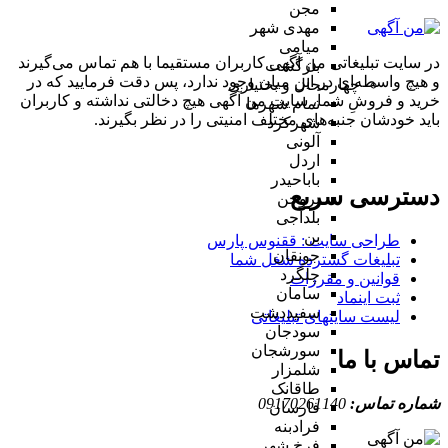
مجن
مهدی شهر
میامی
در سایت تبلیغاتی من آگهی کاربران مستقیما با هم تماس می‌گیرند
بازگشت
و هیچ واسطه‌ای در این میان وجود ندارد، پس دقت فرمایید که در
چهارمحال و بختیاری
خرید و فروشِ شما، سایت من آگهی هیچ دخالتی نداشته و کاربران
تمام شهر‌ها
باید خودشان جنبه‌های مختلف امنیتی را در نظر بگیرند.
شهرکرد
آلونی
اردل
باباحیدر
دسترسی سریع
بروجن
بلداجی
بن
طراحی سایت :‌ ققنوس پارس
جونقان
تبلیغات گسترده شغل شما
چلگرد
قوانین و مقررات
سامان
ثبت اینماد
سفیددشت
لیست سایتهای تبلیغاتی
سودجان
سورشجان
تماس با ما
شلمزار
طاقانک
شماره تماس:
09170261140
فارسان
فرادبنه
فرخ شهر