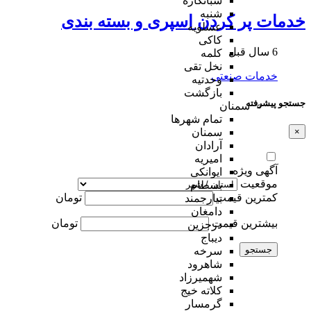
شبانکاره
شنبه
خدمات پر کردن اسپری و بسته بندی
عسلویه
کاکی
6 سال قبل
کلمه
نخل تقی
خدمات صنعتی
وحدتیه
بازگشت
جستجو پیشرفته
سمنان
تمام شهر‌ها
سمنان
×
آرادان
امیریه
آگهی ویژه
ایوانکی
موقعیت
بسطام
کمترین قیمت
تومان
بیارجمند
دامغان
بیشترین قیمت
تومان
درجزین
دیباج
جستجو
سرخه
شاهرود
شهمیرزاد
کلاته خیج
گرمسار