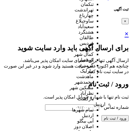
تنکمان
ثبت آگهی
تهراندشت
چهارباغ
ساوجبلاغ
×
سعیدآباد
هشتگرد
×
طالقان
فردیس
برای ارسال آگهی باید وارد سایت شوید
کردان
کمال شهر
کوهسار
ارسال آگهی تنها برای اعضای سایت امکان پذیر می‌باشد.
گرمدره
چنانچه هم‌ اکنون عضو سایت هستید وارد شوید و در غیر این صورت
مارلیک
در سایت ثبت نام کنید
ماهدشت
محمدشهر
ورود / ثبت نام
مشکین شهر
نظرآباد
ثبت نام تنها با شماره موبایل امکان پذیر است.
بازگشت
اردبیل
شماره تماس
*
تمام شهر‌ها
اردبیل
ورود / ثبت نام
آبی بیگلو
اصلان دوز