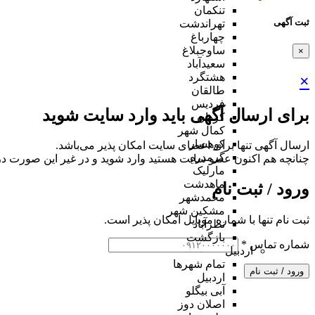
تنکمان
ثبت آگهی
تهراندشت
چهارباغ
ساوجبلاغ
×
سعیدآباد
هشتگرد
×
طالقان
فردیس
برای ارسال آگهی باید وارد سایت شوید
کردان
کمال شهر
کوهسار
ارسال آگهی تنها برای اعضای سایت امکان پذیر می‌باشد.
گرمدره
چنانچه هم‌ اکنون عضو سایت هستید وارد شوید و در غیر این صورت در
مارلیک
ماهدشت
ورود / ثبت نام
محمدشهر
مشکین شهر
ثبت نام تنها با شماره موبایل امکان پذیر است.
نظرآباد
بازگشت
شماره تماس
*
اردبیل
تمام شهر‌ها
ورود / ثبت نام
اردبیل
آبی بیگلو
اصلان دوز