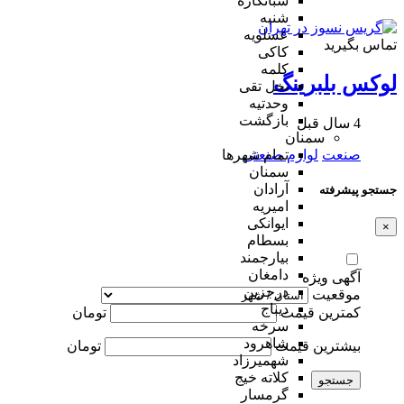
شبانکاره
شنبه
عسلویه
تماس بگیرید
کاکی
کلمه
لوکس بلبرینگ
نخل تقی
وحدتیه
بازگشت
4 سال قبل
سمنان
صنعت
لوازم صنعتی
تمام شهر‌ها
سمنان
آرادان
جستجو پیشرفته
امیریه
ایوانکی
×
بسطام
بیارجمند
دامغان
آگهی ویژه
درجزین
موقعیت
دیباج
کمترین قیمت
تومان
سرخه
شاهرود
بیشترین قیمت
تومان
شهمیرزاد
کلاته خیج
جستجو
گرمسار