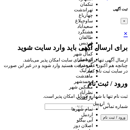
تنکمان
ثبت آگهی
تهراندشت
چهارباغ
ساوجبلاغ
×
سعیدآباد
هشتگرد
×
طالقان
فردیس
برای ارسال آگهی باید وارد سایت شوید
کردان
کمال شهر
کوهسار
ارسال آگهی تنها برای اعضای سایت امکان پذیر می‌باشد.
گرمدره
چنانچه هم‌ اکنون عضو سایت هستید وارد شوید و در غیر این صورت
مارلیک
در سایت ثبت نام کنید
ماهدشت
محمدشهر
ورود / ثبت نام
مشکین شهر
نظرآباد
ثبت نام تنها با شماره موبایل امکان پذیر است.
بازگشت
اردبیل
شماره تماس
*
تمام شهر‌ها
اردبیل
ورود / ثبت نام
آبی بیگلو
اصلان دوز