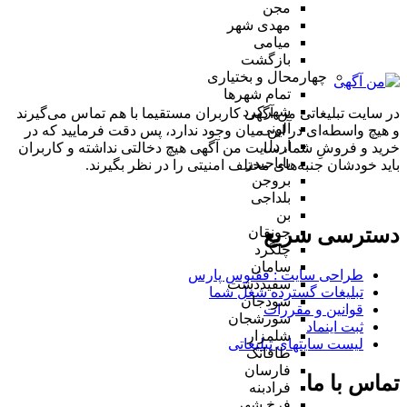
مجن
مهدی شهر
میامی
بازگشت
چهارمحال و بختیاری
تمام شهر‌ها
شهرکرد
در سایت تبلیغاتی من آگهی کاربران مستقیما با هم تماس می‌گیرند
آلونی
و هیچ واسطه‌ای در این میان وجود ندارد، پس دقت فرمایید که در
اردل
خرید و فروشِ شما، سایت من آگهی هیچ دخالتی نداشته و کاربران
باباحیدر
باید خودشان جنبه‌های مختلف امنیتی را در نظر بگیرند.
بروجن
بلداجی
بن
دسترسی سریع
جونقان
چلگرد
سامان
طراحی سایت :‌ ققنوس پارس
سفیددشت
تبلیغات گسترده شغل شما
سودجان
قوانین و مقررات
سورشجان
ثبت اینماد
شلمزار
لیست سایتهای تبلیغاتی
طاقانک
فارسان
تماس با ما
فرادبنه
فرخ شهر