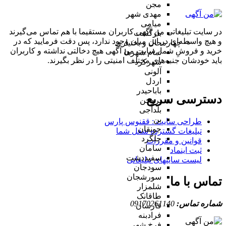
مجن
مهدی شهر
میامی
در سایت تبلیغاتی من آگهی کاربران مستقیما با هم تماس می‌گیرند
بازگشت
و هیچ واسطه‌ای در این میان وجود ندارد، پس دقت فرمایید که در
چهارمحال و بختیاری
خرید و فروشِ شما، سایت من آگهی هیچ دخالتی نداشته و کاربران
تمام شهر‌ها
باید خودشان جنبه‌های مختلف امنیتی را در نظر بگیرند.
شهرکرد
آلونی
اردل
باباحیدر
دسترسی سریع
بروجن
بلداجی
بن
طراحی سایت :‌ ققنوس پارس
جونقان
تبلیغات گسترده شغل شما
چلگرد
قوانین و مقررات
سامان
ثبت اینماد
سفیددشت
لیست سایتهای تبلیغاتی
سودجان
سورشجان
تماس با ما
شلمزار
طاقانک
شماره تماس:
09170261140
فارسان
فرادبنه
فرخ شهر