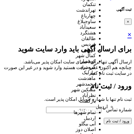
تنکمان
ثبت آگهی
تهراندشت
چهارباغ
ساوجبلاغ
×
سعیدآباد
هشتگرد
×
طالقان
فردیس
برای ارسال آگهی باید وارد سایت شوید
کردان
کمال شهر
کوهسار
ارسال آگهی تنها برای اعضای سایت امکان پذیر می‌باشد.
گرمدره
چنانچه هم‌ اکنون عضو سایت هستید وارد شوید و در غیر این صورت
مارلیک
در سایت ثبت نام کنید
ماهدشت
محمدشهر
ورود / ثبت نام
مشکین شهر
نظرآباد
ثبت نام تنها با شماره موبایل امکان پذیر است.
بازگشت
اردبیل
شماره تماس
*
تمام شهر‌ها
اردبیل
ورود / ثبت نام
آبی بیگلو
اصلان دوز