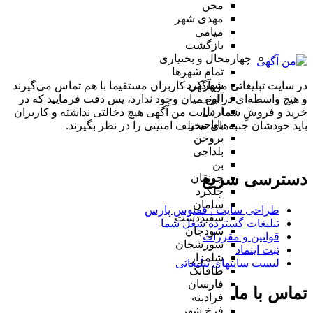
مجن
مهدی شهر
میامی
بازگشت
چهارمحال و بختیاری
تمام شهر‌ها
شهرکرد
در سایت تبلیغاتی من آگهی کاربران مستقیما با هم تماس می‌گیرند
آلونی
و هیچ واسطه‌ای در این میان وجود ندارد، پس دقت فرمایید که در
اردل
خرید و فروشِ شما، سایت من آگهی هیچ دخالتی نداشته و کاربران
باباحیدر
باید خودشان جنبه‌های مختلف امنیتی را در نظر بگیرند.
بروجن
بلداجی
بن
دسترسی سریع
جونقان
چلگرد
سامان
طراحی سایت :‌ ققنوس پارس
سفیددشت
تبلیغات گسترده شغل شما
سودجان
قوانین و مقررات
سورشجان
ثبت اینماد
شلمزار
لیست سایتهای تبلیغاتی
طاقانک
فارسان
تماس با ما
فرادبنه
فرخ شهر