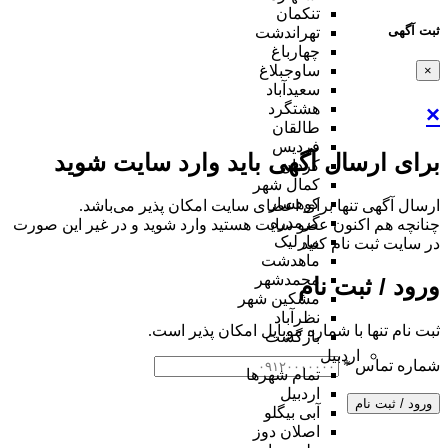
تنکمان
ثبت آگهی
تهراندشت
چهارباغ
ساوجبلاغ
×
سعیدآباد
هشتگرد
×
طالقان
فردیس
برای ارسال آگهی باید وارد سایت شوید
کردان
کمال شهر
کوهسار
ارسال آگهی تنها برای اعضای سایت امکان پذیر می‌باشد.
گرمدره
چنانچه هم‌ اکنون عضو سایت هستید وارد شوید و در غیر این صورت
مارلیک
در سایت ثبت نام کنید
ماهدشت
محمدشهر
ورود / ثبت نام
مشکین شهر
نظرآباد
ثبت نام تنها با شماره موبایل امکان پذیر است.
بازگشت
اردبیل
شماره تماس
*
تمام شهر‌ها
اردبیل
ورود / ثبت نام
آبی بیگلو
اصلان دوز