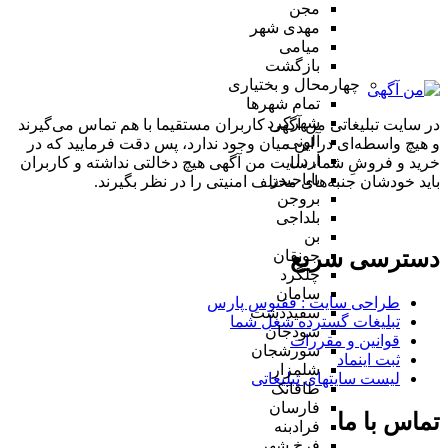
مجن
مهدی شهر
میامی
بازگشت
چهارمحال و بختیاری
تمام شهر‌ها
شهرکرد
در سایت تبلیغاتی من آگهی کاربران مستقیما با هم تماس می‌گیرند
آلونی
و هیچ واسطه‌ای در این میان وجود ندارد، پس دقت فرمایید که در
اردل
خرید و فروشِ شما، سایت من آگهی هیچ دخالتی نداشته و کاربران
باباحیدر
باید خودشان جنبه‌های مختلف امنیتی را در نظر بگیرند.
بروجن
بلداجی
بن
دسترسی سریع
جونقان
چلگرد
سامان
طراحی سایت :‌ ققنوس پارس
سفیددشت
تبلیغات گسترده شغل شما
سودجان
قوانین و مقررات
سورشجان
ثبت اینماد
شلمزار
لیست سایتهای تبلیغاتی
طاقانک
فارسان
تماس با ما
فرادبنه
فرخ شهر