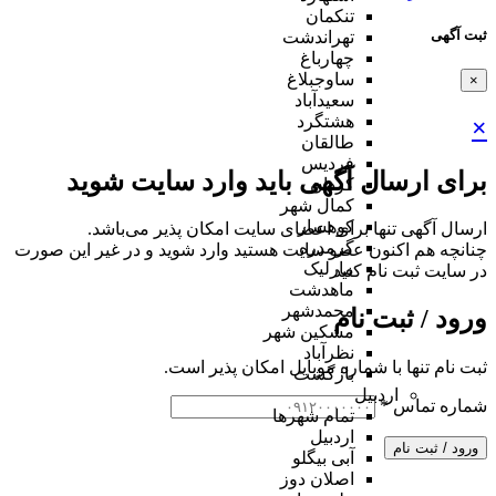
تنکمان
ثبت آگهی
تهراندشت
چهارباغ
ساوجبلاغ
×
سعیدآباد
هشتگرد
×
طالقان
فردیس
برای ارسال آگهی باید وارد سایت شوید
کردان
کمال شهر
کوهسار
ارسال آگهی تنها برای اعضای سایت امکان پذیر می‌باشد.
گرمدره
چنانچه هم‌ اکنون عضو سایت هستید وارد شوید و در غیر این صورت
مارلیک
در سایت ثبت نام کنید
ماهدشت
محمدشهر
ورود / ثبت نام
مشکین شهر
نظرآباد
ثبت نام تنها با شماره موبایل امکان پذیر است.
بازگشت
اردبیل
شماره تماس
*
تمام شهر‌ها
اردبیل
ورود / ثبت نام
آبی بیگلو
اصلان دوز