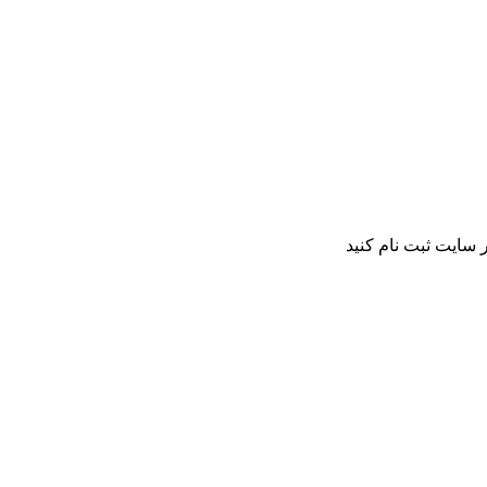
 سایت ثبت نام کنید