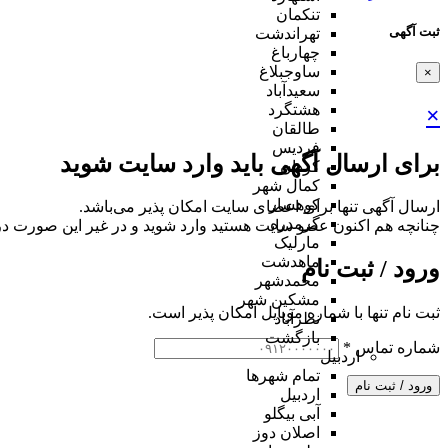
تنکمان
ثبت آگهی
تهراندشت
چهارباغ
ساوجبلاغ
×
سعیدآباد
هشتگرد
×
طالقان
فردیس
برای ارسال آگهی باید وارد سایت شوید
کردان
کمال شهر
کوهسار
ارسال آگهی تنها برای اعضای سایت امکان پذیر می‌باشد.
گرمدره
چنانچه هم‌ اکنون عضو سایت هستید وارد شوید و در غیر این صورت در
مارلیک
ماهدشت
ورود / ثبت نام
محمدشهر
مشکین شهر
ثبت نام تنها با شماره موبایل امکان پذیر است.
نظرآباد
بازگشت
شماره تماس
*
اردبیل
تمام شهر‌ها
ورود / ثبت نام
اردبیل
آبی بیگلو
اصلان دوز