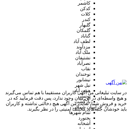
کاشمر
کدکن
کلات
کندر
گلبهار
گلمکان
گناباد
لطف آباد
مزدآوند
ملک آباد
نشتیفان
نصرآباد
نقاب
نوخندان
نیشابور
نیل شهر
همت آباد
در سایت تبلیغاتی من آگهی کاربران مستقیما با هم تماس می‌گیرند
یونسی
و هیچ واسطه‌ای در این میان وجود ندارد، پس دقت فرمایید که در
بازگشت
خرید و فروشِ شما، سایت من آگهی هیچ دخالتی نداشته و کاربران
خراسان شمالی
باید خودشان جنبه‌های مختلف امنیتی را در نظر بگیرند.
تمام شهر‌ها
بجنورد
آشخانه
اسفراین