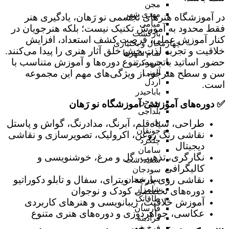
مجن
مهدی شهر
در آموزشگاه هنرهای تجسمی نو رَهان، یادگیری هنر
میامی
فقط محدود به آموزش تکنیک نیست؛ بلکه هنرجویان در
بازگشت
کنار آموزش عملی، فرصت کشف استعداد، افزایش
چهارمحال و بختیاری
خلاقیت و تجربه لذت‌بخش خلق آثار هنری را پیدا می‌کنند.
تمام شهر‌ها
حضور اساتید باتجربه، تنوع دوره‌ها و آموزش متناسب با
شهرکرد
سن و سطح هنرجو، از ویژگی‌های مهم این مجموعه
آلونی
اردل
است.
باباحیدر
بروجن
✅ دوره‌های آموزشی آموزشگاه نو رَهان
بلداجی
بن
طراحی، سیاه‌قلم، آبرنگ، مدادرنگ، گواش و پاستل
جونقان
نقاشی رنگ روغن، اکرولیک، تصویرسازی و نقاشی
چلگرد
دیجیتال
سامان
نگارگری، تذهیب، گل و مرغ، خوشنویسی و
سفیددشت
کالیگرافی
سودجان
نقاشی روی پارچه، ویترای، سفال و تابلو دکوراتیو
سورشجان
شلمزار
دوره‌های تخصصی کودک و نوجوان
طاقانک
آموزش خلاقیت، زیبانویسی و هنرهای کاربردی
فارسان
عکاسی، جواهردوزی و دوره‌های هنری متنوع
فرادبنه
فرخ شهر