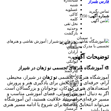
شبانکاره
فارس
شیراز
شنبه
عسلویه
تماس بگیرید
کاکی
شماره آگهی:
3350
کلمه
نخل تقی
وحدتیه
بازگشت
سمنان
تمام شهر‌ها
سمنان
آرادان
توضیحات آگهی
امیریه
ایوانکی
بسطام
🎨 آموزشگاه هنرهای تجسمی نو رَهان در شیراز
بیارجمند
دامغان
آموزشگاه هنرهای تجسمی
نو رَهان
در شیراز، محیطی
درجزین
آرام، حرفه‌ای و الهام‌بخش برای یادگیری هنر و پرورش
دیباج
استعدادهای هنری کودکان، نوجوانان و بزرگسالان است.
سرخه
اگر به دنبال آموزش اصولی، فضای آموزشی مناسب و
شاهرود
مسیر حرفه‌ای برای رشد خلاقیت هستید، این آموزشگاه
شهمیرزاد
کلاته خیج
می‌تواند انتخابی مناسب برای شروع یا ادامه مسیر هنری
گرمسار
شما باشد.