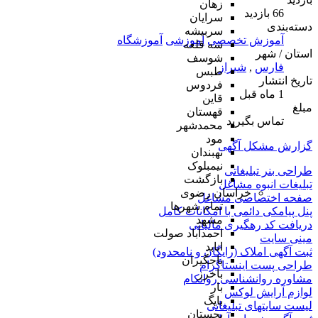
زهان
66 بازدید
سرایان
دسته‌بندی
سربیشه
آموزش تخصصی
آموزشی
آموزشگاه
سه قلعه
استان / شهر
شوسف
فارس
,
شیراز
طبس
تاریخ انتشار
فردوس
1 ماه قبل
قاین
مبلغ
قهستان
تماس بگیرید
محمدشهر
مود
گزارش مشکل آگهی
نهبندان
نیمبلوک
طراحی بنر تبلیغاتی
بازگشت
تبلیغات انبوه مشاغل
خراسان رضوی
صفحه اختصاصی مشاغل
تمام شهر‌ها
پنل پیامکی دائمی با امکانات کامل
مشهد
دریافت کد رهگیری مالیاتی
احمدآباد صولت
مینی سایت
انابد
ثبت آگهی املاک (رایگان و نامحدود)
باجگیران
طراحی پست اینستاگرام
باخرز
مشاوره روانشناسی روانکام
بار
لوازم آرایش لوکس
بایگ
لیست سایتهای تبلیغاتی
بجستان