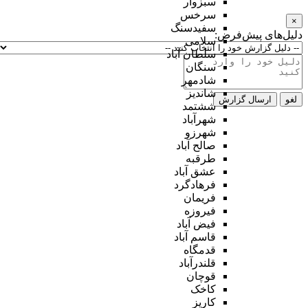
سبزوار
سرخس
×
سفیدسنگ
دلیل‌های پیش‌فرض:
سلامی
سلطان آباد
سنگان
شادمهر
شاندیز
لغو
ارسال گزارش
ششتمد
شهرآباد
شهرزو
صالح آباد
طرقبه
عشق آباد
فرهادگرد
فریمان
فیروزه
فیض آباد
قاسم آباد
قدمگاه
قلندرآباد
قوچان
کاخک
کاریز