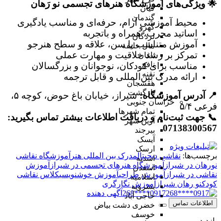
🌟 ویژگی‌های آموزشگاه هنرهای تجسمی نو رَهان
کیان
گندمان
محیط آموزشی آرام، حرفه‌ای و مناسب یادگیری
گهرو
اساتید مجرب، همراه و باتجربه
لردگان
آموزش متناسب با سن، علاقه و سطح هنرجو
مال خلیفه
تمرکز بر رشد خلاقیت و مهارت عملی
ناغان
نافچ
مناسب برای کودکان، نوجوانان و بزرگسالان
نقنه
ارائه مدرک بین‌المللی و قابل ترجمه
هفشجان
بازگشت
📍 آدرس آموزشگاه:
شیراز، خیابان باغ حوض، کوچه ۵،
خراسان جنوبی
فرعی ۵/۴
تمام شهر‌ها
📞 جهت ثبت‌نام و دریافت اطلاعات بیشتر تماس بگیرید:
آرین شهر
07138300567
بیرجند
آیسک
ارسک
برچسب‌ها:
نقاشی دیجیتال
مدرک بین المللی هنر
آموزشگاه نقاشی
اسدیه
نورهان در شیراز
آموزشگاه هنرهای تجسمی در شیراز
آموزش
اسفدن
نقاشی در شیراز
آموزش طراحی
آموزش خوشنویسی
کلاس نقاشی
اسلامیه
کودک
نو رهان شیراز
آموزش نگارگری
بشرویه
0917****268
آگهی دهنده
حاجی آباد
اطلاعات تماس
خضری دشت بیاض
خوسف
بازدید