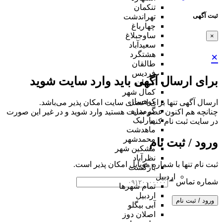
تنکمان
ثبت آگهی
تهراندشت
چهارباغ
ساوجبلاغ
×
سعیدآباد
هشتگرد
×
طالقان
فردیس
برای ارسال آگهی باید وارد سایت شوید
کردان
کمال شهر
کوهسار
ارسال آگهی تنها برای اعضای سایت امکان پذیر می‌باشد.
گرمدره
چنانچه هم‌ اکنون عضو سایت هستید وارد شوید و در غیر این صورت
مارلیک
در سایت ثبت نام کنید
ماهدشت
محمدشهر
ورود / ثبت نام
مشکین شهر
نظرآباد
ثبت نام تنها با شماره موبایل امکان پذیر است.
بازگشت
اردبیل
شماره تماس
*
تمام شهر‌ها
اردبیل
ورود / ثبت نام
آبی بیگلو
اصلان دوز