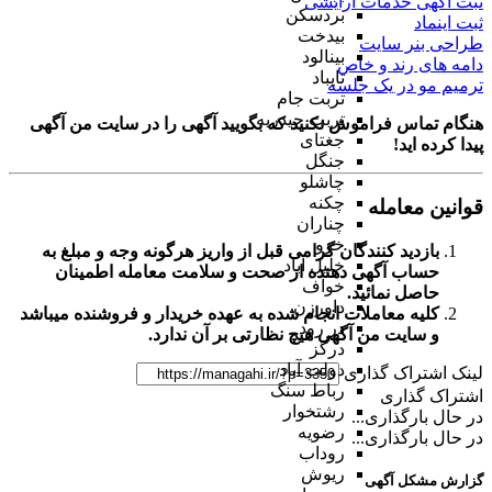
ثبت آگهی خدمات آرایشی
بردسکن
ثبت اینماد
بیدخت
طراحی بنر سایت
بینالود
دامه های رند و خاص
تایباد
ترمیم مو در یک جلسه
تربت جام
تربت حیدریه
هنگام تماس فراموش نکنید که بگویید آگهی را در
سایت من آگهی
جغتای
پیدا کرده اید!
جنگل
چاشلو
چکنه
قوانین معامله
چناران
خرو
بازدید کنندگان گرامی قبل از واریز هرگونه وجه و مبلغ به
خلیل آباد
حساب آگهی دهنده از صحت و سلامت معامله اطمینان
خواف
حاصل نمائید.
داورزن
کلیه معاملات انجام شده به عهده خریدار و فروشنده میباشد
در رود
و
سایت من آگهی
هیچ نظارتی بر آن ندارد.
درگز
دولت آباد
لینک اشتراک گذاری
رباط سنگ
اشتراک گذاری
رشتخوار
در حال بارگذاری...
رضویه
در حال بارگذاری...
روداب
ریوش
گزارش مشکل آگهی