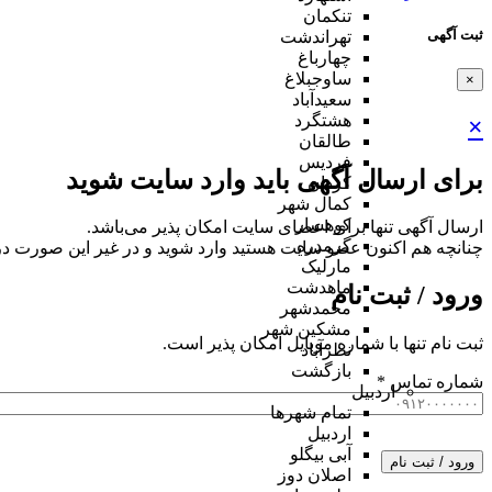
تنکمان
ثبت آگهی
تهراندشت
چهارباغ
ساوجبلاغ
×
سعیدآباد
هشتگرد
×
طالقان
فردیس
برای ارسال آگهی باید وارد سایت شوید
کردان
کمال شهر
کوهسار
ارسال آگهی تنها برای اعضای سایت امکان پذیر می‌باشد.
گرمدره
چنانچه هم‌ اکنون عضو سایت هستید وارد شوید و در غیر این صورت در
مارلیک
ماهدشت
ورود / ثبت نام
محمدشهر
مشکین شهر
ثبت نام تنها با شماره موبایل امکان پذیر است.
نظرآباد
بازگشت
شماره تماس
*
اردبیل
تمام شهر‌ها
اردبیل
آبی بیگلو
ورود / ثبت نام
اصلان دوز