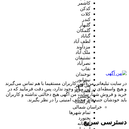
کاشمر
کدکن
کلات
کندر
گلبهار
گلمکان
گناباد
لطف آباد
مزدآوند
ملک آباد
نشتیفان
نصرآباد
نقاب
نوخندان
نیشابور
در سایت تبلیغاتی من آگهی کاربران مستقیما با هم تماس می‌گیرند
نیل شهر
و هیچ واسطه‌ای در این میان وجود ندارد، پس دقت فرمایید که در
همت آباد
خرید و فروشِ شما، سایت من آگهی هیچ دخالتی نداشته و کاربران
یونسی
باید خودشان جنبه‌های مختلف امنیتی را در نظر بگیرند.
بازگشت
خراسان شمالی
تمام شهر‌ها
بجنورد
دسترسی سریع
آشخانه
اسفراین