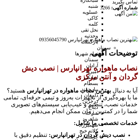
شبانکاره
تماس بگیرید
شنبه
شماره آگهی:
3266
عسلویه
کاکی
کلمه
نخل تقی
وحدتیه
بازگشت
سمنان
توضیحات آگهی
تمام شهر‌ها
سمنان
آرادان
نصاب ماهواره تهرانپارس | نصب دیش
امیریه
گردان و آنتن مرکزی
ایوانکی
بسطام
بیارجمند
آیا به دنبال
بهترین نصاب ماهواره در تهرانپارس
هستید؟
دامغان
ما با بهره‌گیری از تجهیزات به‌روز و تیمی حرفه‌ای، تمامی
درجزین
خدمات نصب، تنظیم و عیب‌یابی سیستم‌های تصویری
دیباج
شما را در کمترین زمان ممکن انجام می‌دهیم.
سرخه
شاهرود
خدمات تخصصی ما شامل:
شهمیرزاد
کلاته خیج
نصب دیش گردان در تهرانپارس:
تنظیم دقیق با
گرمسار