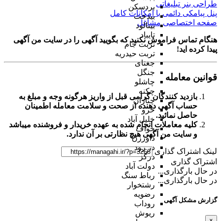
طراحی بنر تبلیغاتی
بردسکن
پنل پیامکی دائمی با امکانات کامل
بیدخت
صفحه اختصاصی مشاغل
بینالود
تایباد
هنگام تماس فراموش نکنید که بگویید آگهی را در
سایت من آگهی
تربت جام
پیدا کرده اید!
تربت حیدریه
جغتای
جنگل
قوانین معامله
چاشلو
چکنه
بازدید کنندگان گرامی قبل از واریز هرگونه وجه و مبلغ به
چناران
حساب آگهی دهنده از صحت و سلامت معامله اطمینان
خرو
حاصل نمائید.
خلیل آباد
کلیه معاملات انجام شده به عهده خریدار و فروشنده میباشد
خواف
و
سایت من آگهی
هیچ نظارتی بر آن ندارد.
داورزن
در رود
لینک اشتراک گذاری
درگز
اشتراک گذاری
دولت آباد
در حال بارگذاری...
رباط سنگ
در حال بارگذاری...
رشتخوار
رضویه
گزارش مشکل آگهی
روداب
ریوش
×