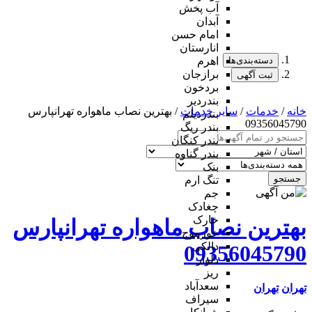
آب پخش
آبدان
امام حسن
انارستان
دسته‌بندی‌ها
اهرم
برازجان
ثبت آگهی
بردخون
بندردیر
خانه
/
خدمات
/
سایر خدمات
/ بهترین نصاب ماهواره تهرانپارس
بندردیلم
09356045790
بندر ریگ
بندر کنگان
بندر گناوه
بنک
جستجو
تنگ ارم
جم
چغادک
خارک
بهترین نصاب ماهواره تهرانپارس
خورموج
دالکی
09356045790
دلوار
ریز
سعدآباد
تهران
تهران
سیراف