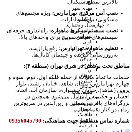
بالاترین سطح سیگنال.
مجن
مهدی شهر
نصب آنتن مرکزی تهرانپارس:
ویژه مجتمع‌های
میامی
مسکونی، برج‌ها و ادارات.
بازگشت
چهارمحال و بختیاری
نصب سیستم مرکزی ماهواره:
راه‌اندازی حرفه‌ای
تمام شهر‌ها
شهرکرد
سیستم‌های مولتی‌سوییچ برای واحدهای بالا.
آلونی
اردل
تنظیم ماهواره تهرانپارس:
رفع پارازیت،
باباحیدر
به‌روزرسانی گیرنده و چیدمان کانال‌ها.
بروجن
بلداجی
مناطق تحت پوشش در شرق تهران (منطقه ۴):
بن
جونقان
خدمات ما تمام محلات از جمله فلکه اول، دوم، سوم و
چلگرد
چهارم تهرانپارس، میدان شاهد، خیابان رشید، بلوار
سامان
پروین (شاهد)، خیابان جشنواره، سازمان آب، اتحاد،
سفیددشت
احسان و حکیمیه را شامل می‌شود. همچنین در
سودجان
بزرگراه‌های باقری، یاسینی و زین‌الدین در سریع‌ترین
سورشجان
زمان در کنار شما هستیم.
شلمزار
طاقانک
شماره تماس مستقیم جهت هماهنگی:
09356045790
فارسان
فرادبنه
فرخ شهر