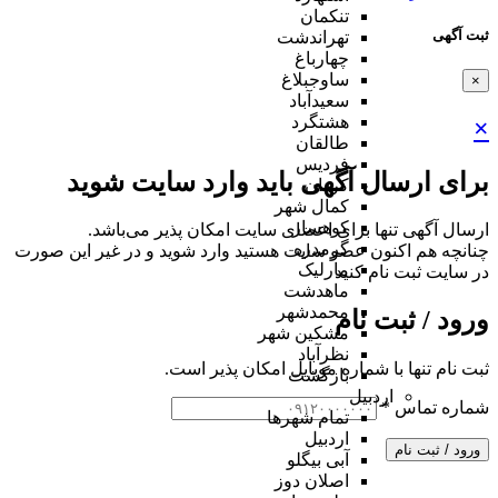
تنکمان
ثبت آگهی
تهراندشت
چهارباغ
ساوجبلاغ
×
سعیدآباد
هشتگرد
×
طالقان
فردیس
برای ارسال آگهی باید وارد سایت شوید
کردان
کمال شهر
کوهسار
ارسال آگهی تنها برای اعضای سایت امکان پذیر می‌باشد.
گرمدره
چنانچه هم‌ اکنون عضو سایت هستید وارد شوید و در غیر این صورت
مارلیک
در سایت ثبت نام کنید
ماهدشت
محمدشهر
ورود / ثبت نام
مشکین شهر
نظرآباد
ثبت نام تنها با شماره موبایل امکان پذیر است.
بازگشت
اردبیل
شماره تماس
*
تمام شهر‌ها
اردبیل
ورود / ثبت نام
آبی بیگلو
اصلان دوز