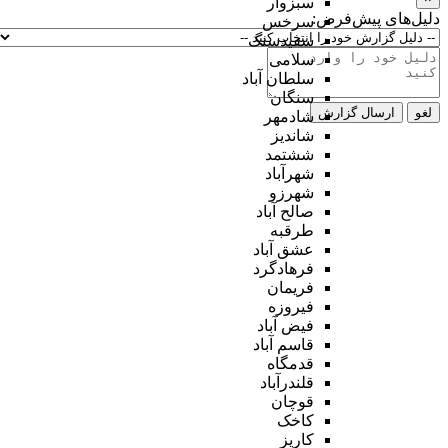
سبزوار
دلیل‌های پیش‌فرض:
سرخس
سفیدسنگ
سلامی
سلطان آباد
سنگان
لغو
ارسال گزارش
شادمهر
شاندیز
ششتمد
شهرآباد
شهرزو
صالح آباد
طرقبه
عشق آباد
فرهادگرد
فریمان
فیروزه
فیض آباد
قاسم آباد
قدمگاه
قلندرآباد
قوچان
کاخک
کاریز