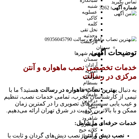
شبانکاره
تماس بگیرید
شنبه
شماره آگهی:
3262
عسلویه
کاکی
کلمه
نخل تقی
وحدتیه
بازگشت
سمنان
توضیحات آگهی
تمام شهر‌ها
سمنان
آرادان
خدمات تخصصی نصب ماهواره و آنتن
امیریه
مرکزی در رسالت
ایوانکی
بسطام
بیارجمند
به دنبال
بهترین نصاب ماهواره در رسالت
هستید؟ ما با
دامغان
تیمی از کارشناسان مجرب، تمامی خدمات نصب، تنظیم
درجزین
و عیب یابی سیستم‌های تصویری را در کمترین زمان
دیباج
ممکن و با بالاترین کیفیت در شرق تهران ارائه می‌دهیم.
سرخه
شاهرود
خدمات حرفه‌ای ما شامل:
شهمیرزاد
کلاته خیج
نصب دیش و آنتن:
نصب دیش‌های گردان و ثابت با
گرمسار