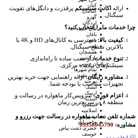
کیان
ارائه
اکانت سیسیکم
پرقدرت و دانگل‌های تقویت
گندمان
سیگنال.
گهرو
لردگان
چرا خدمات ما را انتخاب کنید؟
مال خلیفه
ناغان
کیفیت بالا:
دسترسی به کانال‌های HD و 4K با
نافچ
بالاترین سطح سیگنال.
نقنه
هفشجان
تنوع خدمات:
از نصب ساده تا راه‌اندازی
بازگشت
خراسان جنوبی
سیستم‌های پیچیده مرکزی.
تمام شهر‌ها
آرین شهر
مشاوره رایگان:
ارائه راهنمایی جهت خرید بهترین
بیرجند
تجهیزات متناسب با بودجه شما.
آیسک
ارسک
اعزام فوری:
سرویس‌کار ماهواره در رسالت و
اسدیه
منطقه ۸ در سریع‌ترین زمان
اسفدن
اسلامیه
شماره تلفن نصاب ماهواره در رسالت جهت رزرو و
بشرویه
حاجی آباد
مشاوره:
09356045790
خضری دشت بیاض
خوسف