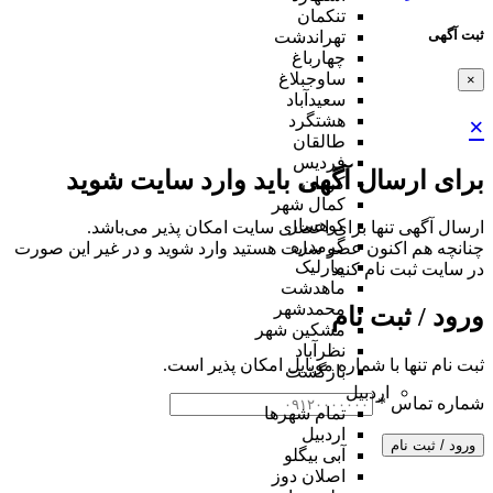
تنکمان
ثبت آگهی
تهراندشت
چهارباغ
ساوجبلاغ
×
سعیدآباد
هشتگرد
×
طالقان
فردیس
برای ارسال آگهی باید وارد سایت شوید
کردان
کمال شهر
کوهسار
ارسال آگهی تنها برای اعضای سایت امکان پذیر می‌باشد.
گرمدره
چنانچه هم‌ اکنون عضو سایت هستید وارد شوید و در غیر این صورت
مارلیک
در سایت ثبت نام کنید
ماهدشت
محمدشهر
ورود / ثبت نام
مشکین شهر
نظرآباد
ثبت نام تنها با شماره موبایل امکان پذیر است.
بازگشت
اردبیل
شماره تماس
*
تمام شهر‌ها
اردبیل
ورود / ثبت نام
آبی بیگلو
اصلان دوز