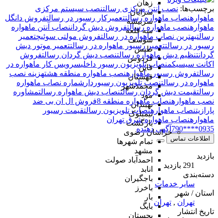
زهان
برچسب‌ها:
نصب آنتن مرکزی رسالت
نصب سیستم مرکزی
سرایان
ماهواره
نصاب ماهواره رسالت
تعمیرکار رسیور در رسالت
فروش دانگل
سربیشه
ماهواره
نصب ماهواره رسالت
فروش دیش گردان
نصاب آنتن ماهواره
سه قلعه
رسالت
بهترین نصاب ماهواره در رسالت
فروش مولتی سوئیچ
تعمیر
شوسف
رسیور در رسالت
تعمیر رسیور ماهواره در رسالت
تعمیر موتور دیش
طبس
گردان
تنظیم دیش ماهواره رسالت
نصب دیش گردان رسالت
فروش
فردوس
اکانت سیسیکم
نصاب تلویزیون رسیور داخلی
سرویس کار ماهواره در
قاین
رسالت
فروش رسیور ماهواره
نصب ماهواره منطقه هشت
هزینه نصب
قهستان
ماهواره در رسالت
نصب تلویزیون رسیوردار
شماره نصاب ماهواره
محمدشهر
رسالت
قیمت دیش گردان رسالت
نصاب دیش ماهواره رسالت
مشاوره
مود
نصب ماهواره
نصاب ماهواره منطقه 8
فروش ال ان بی ضد
نهبندان
پارازیت
نصاب ماهواره
نصاب تلویزیون رسالت
قیمت رسیور
نیمبلوک
ماهواره
نصاب ماهواره شرق تهران
بازگشت
0935****790
آگهی دهنده
خراسان رضوی
اطلاعات تماس
تمام شهر‌ها
مشهد
بازدید
احمدآباد صولت
291 بازدید
انابد
دسته‌بندی
باجگیران
سایر خدمات
باخرز
استان / شهر
بار
تهران
,
تهران
بایگ
تاریخ انتشار
بجستان