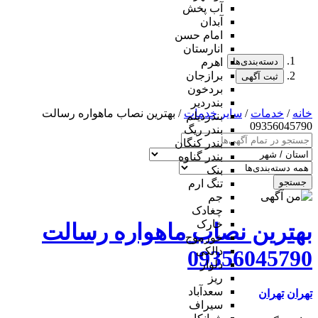
آب پخش
آبدان
امام حسن
انارستان
دسته‌بندی‌ها
اهرم
برازجان
ثبت آگهی
بردخون
بندردیر
خانه
/
خدمات
/
سایر خدمات
/ بهترین نصاب ماهواره رسالت
بندردیلم
09356045790
بندر ریگ
بندر کنگان
بندر گناوه
بنک
جستجو
تنگ ارم
جم
چغادک
خارک
بهترین نصاب ماهواره رسالت
خورموج
دالکی
09356045790
دلوار
ریز
سعدآباد
تهران
تهران
سیراف