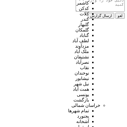
کاشمر
کدکن
کلات
لغو
ارسال گزارش
کندر
گلبهار
گلمکان
گناباد
لطف آباد
مزدآوند
ملک آباد
نشتیفان
نصرآباد
نقاب
نوخندان
نیشابور
نیل شهر
همت آباد
یونسی
بازگشت
خراسان شمالی
تمام شهر‌ها
بجنورد
آشخانه
اسفراین