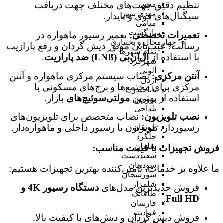
تنظیم دقیق جهت‌های مختلف جهت دریافت
مجن
مهدی شهر
سیگنال‌های قوی و پایدار.
میامی
بازگشت
تعمیرات تخصصی:
تعمیر رسیور ماهواره در
چهارمحال و بختیاری
رسالت، عیب‌یابی موتور دیش گردان و رفع پارازیت
تمام شهر‌ها
با استفاده از
ال‌ان‌بی (LNB) ضد پارازیت
.
شهرکرد
آلونی
آنتن مرکزی:
نصاب سیستم مرکزی ماهواره و آنتن
اردل
مرکزی برای مجتمع‌ها و برج‌های مسکونی با
باباحیدر
استفاده از بهترین
مولتی‌سوئیچ‌های
بازار.
بروجن
بلداجی
نصب تلویزیون:
نصاب متخصص برای تلویزیون‌های
بن
رسیوردار، تلویزیون با رسیور داخلی و ماهواره‌دار.
جونقان
چلگرد
سامان
فروش تجهیزات با قیمت مناسب:
سفیددشت
سودجان
ما علاوه بر خدمات، تامین‌کننده بهترین تجهیزات هستیم:
سورشجان
شلمزار
فروش جدیدترین مدل‌های
دستگاه رسیور 4K و
طاقانک
.
Full HD
فارسان
فرادبنه
فروش دیش گردان و دیش‌های با کیفیت بالا.
فرخ شهر