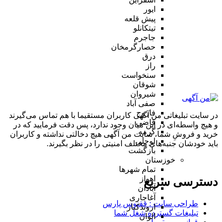
ایور
پیش قلعه
تیتکانلو
جاجرم
حصارگرمخان
درق
راز
سنخواست
شوقان
شیروان
صفی آباد
فاروج
در سایت تبلیغاتی من آگهی کاربران مستقیما با هم تماس می‌گیرند
قاضی
و هیچ واسطه‌ای در این میان وجود ندارد، پس دقت فرمایید که در
گرمه
خرید و فروشِ شما، سایت من آگهی هیچ دخالتی نداشته و کاربران
لوجلی
باید خودشان جنبه‌های مختلف امنیتی را در نظر بگیرند.
بازگشت
خوزستان
تمام شهر‌ها
اهواز
دسترسی سریع
آبادان
آغاجاری
طراحی سایت :‌ ققنوس پارس
اروندکنار
تبلیغات گسترده شغل شما
الوان