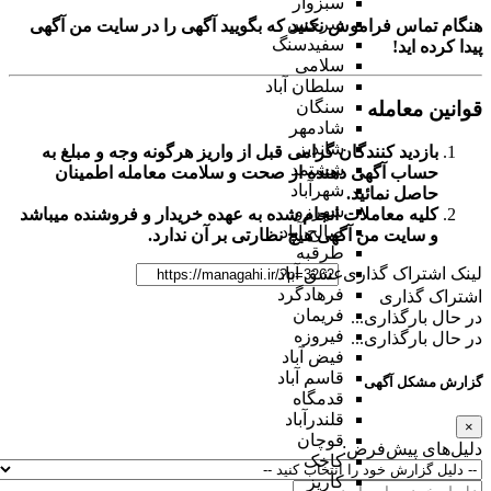
سبزوار
سرخس
هنگام تماس فراموش نکنید که بگویید آگهی را در
سایت من آگهی
سفیدسنگ
پیدا کرده اید!
سلامی
سلطان آباد
قوانین معامله
سنگان
شادمهر
شاندیز
بازدید کنندگان گرامی قبل از واریز هرگونه وجه و مبلغ به
ششتمد
حساب آگهی دهنده از صحت و سلامت معامله اطمینان
شهرآباد
حاصل نمائید.
شهرزو
کلیه معاملات انجام شده به عهده خریدار و فروشنده میباشد
صالح آباد
و
سایت من آگهی
هیچ نظارتی بر آن ندارد.
طرقبه
عشق آباد
لینک اشتراک گذاری
فرهادگرد
اشتراک گذاری
فریمان
در حال بارگذاری...
فیروزه
در حال بارگذاری...
فیض آباد
قاسم آباد
گزارش مشکل آگهی
قدمگاه
قلندرآباد
×
قوچان
دلیل‌های پیش‌فرض:
کاخک
کاریز