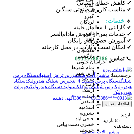
✔ کاهش خطای انسانی
کیان
✔ مناسب کاربری صنعتی سنگین
گندمان
گهرو
🔹
خدمات:
لردگان
✔ گارانتی 1 ساله
مال خلیفه
✔ خدمات پس از فروش مادام‌العمر
ناغان
نافچ
✔ آموزش حضوری و رایگان
نقنه
✔ امکان تست و بازدید در محل کارخانه
هفشجان
بازگشت
📞
تماس:
09135588386
خراسان جنوبی
تمام شهر‌ها
آرین شهر
برچسب‌ها:
ماشین آلات صنعتی
زرین تراش اصفهان
دستگاه پرس
بیرجند
شیلنگ
دستگاه پرس شیلنگ 4 اینچ
پرس شیلنگ هیدرولیک
دستگاه
آیسک
هیدرولیک
پرس شیلنگ یونیفلکس
تولید دستگاه هیدرولیک
تجهیزات
ارسک
هیدرولیک
اسدیه
0913****386
آگهی دهنده
اسفدن
اطلاعات تماس
اسلامیه
بشرویه
بازدید
حاجی آباد
65 بازدید
خضری دشت بیاض
دسته‌بندی
خوسف
ماشین آلات صنعتی