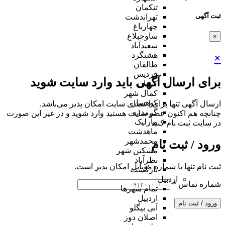
تنکمان
ثبت آگهی
تهراندشت
چهارباغ
ساوجبلاغ
×
سعیدآباد
هشتگرد
×
طالقان
فردیس
برای ارسال آگهی باید وارد سایت شوید
کردان
کمال شهر
کوهسار
ارسال آگهی تنها برای اعضای سایت امکان پذیر می‌باشد.
گرمدره
چنانچه هم‌ اکنون عضو سایت هستید وارد شوید و در غیر این صورت
مارلیک
در سایت ثبت نام کنید
ماهدشت
محمدشهر
ورود / ثبت نام
مشکین شهر
نظرآباد
ثبت نام تنها با شماره موبایل امکان پذیر است.
بازگشت
اردبیل
شماره تماس
*
تمام شهر‌ها
اردبیل
ورود / ثبت نام
آبی بیگلو
اصلان دوز