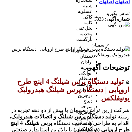
شبانکاره
اصفهان
اصفهان
شنبه
عسلویه
تماس بگیرید
کاکی
شماره آگهی:
3333
کلمه
نخل تقی
وحدتیه
بازگشت
سمنان
تمام شهر‌ها
سمنان
آرادان
توضیحات آگهی
امیریه
ایوانکی
بسطام
تولید دستگاه پرس شیلنگ 4 اینچ طرح
⚙️
بیارجمند
اروپایی | دستگاه پرس شیلنگ هیدرولیک
دامغان
درجزین
یونیفلکس
دیباج
سرخه
شرکت زرین تراش صفهان با بیش از دو دهه تجربه در
شاهرود
زمینه
تولید دستگاه پرس شیلنگ و اتصالات هیدرولیک
،
شهمیرزاد
اقدام به طراحی و ساخت دستگاه
پرس شیلنگ 4 اینچ
کلاته خیج
طرح اروپایی (یونیفلکس)
با بالاترین استاندارد صنعتی
گرمسار