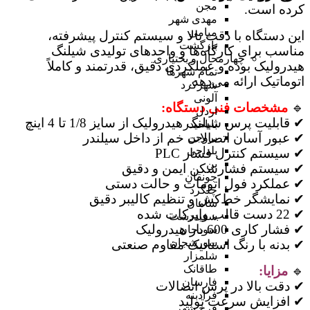
مجن
کرده است.
مهدی شهر
میامی
این دستگاه با دقت بالا و سیستم کنترل پیشرفته،
بازگشت
مناسب برای کارگاه‌ها و واحدهای تولیدی شیلنگ
چهارمحال و بختیاری
هیدرولیک بوده و عملکردی دقیق، قدرتمند و کاملاً
تمام شهر‌ها
اتوماتیک ارائه می‌دهد.
شهرکرد
آلونی
🔹
مشخصات فنی دستگاه:
اردل
✔ قابلیت پرس شیلنگ هیدرولیک از سایز 1/8 تا 4 اینچ
باباحیدر
✔ عبور آسان اتصالات خم از داخل سیلندر
بروجن
بلداجی
✔ سیستم کنترل فشار PLC
بن
✔ سیستم فشارشکن ایمن و دقیق
جونقان
✔ عملکرد فول اتومات و حالت دستی
چلگرد
✔ نمایشگر خط‌کش و تنظیم کالیبر دقیق
سامان
✔ 22 دست قالب وایرکات شده
سفیددشت
✔ فشار کاری 600 بار هیدرولیک
سودجان
سورشجان
✔ بدنه با رنگ استاتیک مقاوم صنعتی
شلمزار
طاقانک
🔹
مزایا:
فارسان
✔ دقت بالا در پرس اتصالات
فرادبنه
✔ افزایش سرعت تولید
فرخ شهر