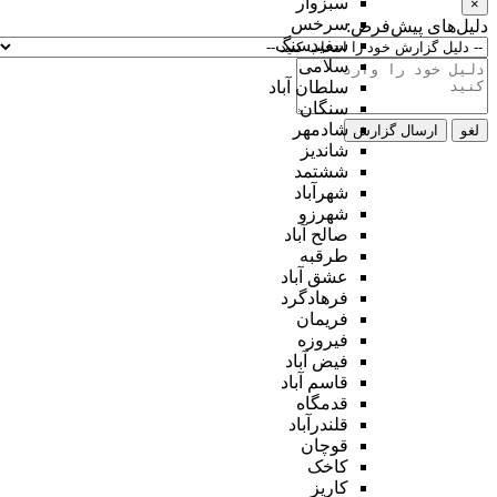
سبزوار
×
سرخس
دلیل‌های پیش‌فرض:
سفیدسنگ
سلامی
سلطان آباد
سنگان
شادمهر
لغو
ارسال گزارش
شاندیز
ششتمد
شهرآباد
شهرزو
صالح آباد
طرقبه
عشق آباد
فرهادگرد
فریمان
فیروزه
فیض آباد
قاسم آباد
قدمگاه
قلندرآباد
قوچان
کاخک
کاریز