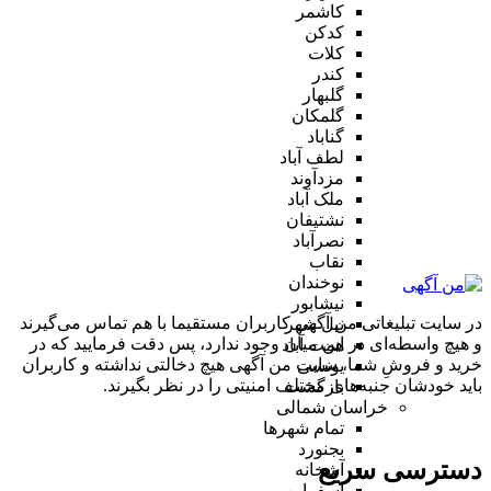
کاشمر
کدکن
کلات
کندر
گلبهار
گلمکان
گناباد
لطف آباد
مزدآوند
ملک آباد
نشتیفان
نصرآباد
نقاب
نوخندان
نیشابور
در سایت تبلیغاتی من آگهی کاربران مستقیما با هم تماس می‌گیرند
نیل شهر
و هیچ واسطه‌ای در این میان وجود ندارد، پس دقت فرمایید که در
همت آباد
خرید و فروشِ شما، سایت من آگهی هیچ دخالتی نداشته و کاربران
یونسی
باید خودشان جنبه‌های مختلف امنیتی را در نظر بگیرند.
بازگشت
خراسان شمالی
تمام شهر‌ها
بجنورد
دسترسی سریع
آشخانه
اسفراین