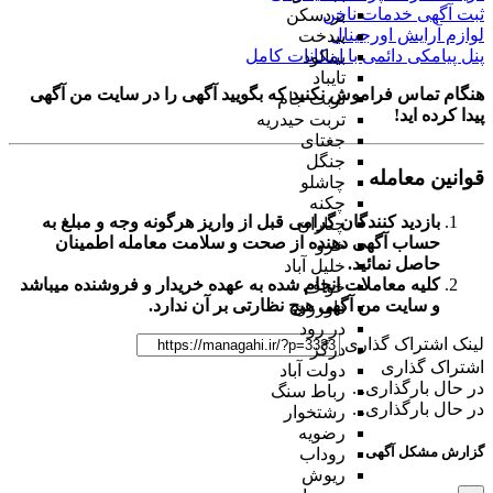
ثبت آگهی خدمات ناخن
بردسکن
لوازم آرایش اورجینال
بیدخت
پنل پیامکی دائمی با امکانات کامل
بینالود
تایباد
هنگام تماس فراموش نکنید که بگویید آگهی را در
سایت من آگهی
تربت جام
پیدا کرده اید!
تربت حیدریه
جغتای
جنگل
قوانین معامله
چاشلو
چکنه
بازدید کنندگان گرامی قبل از واریز هرگونه وجه و مبلغ به
چناران
حساب آگهی دهنده از صحت و سلامت معامله اطمینان
خرو
حاصل نمائید.
خلیل آباد
کلیه معاملات انجام شده به عهده خریدار و فروشنده میباشد
خواف
و
سایت من آگهی
هیچ نظارتی بر آن ندارد.
داورزن
در رود
لینک اشتراک گذاری
درگز
اشتراک گذاری
دولت آباد
در حال بارگذاری...
رباط سنگ
در حال بارگذاری...
رشتخوار
رضویه
گزارش مشکل آگهی
روداب
ریوش