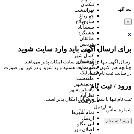
تنکمان
ثبت آگهی
تهراندشت
چهارباغ
ساوجبلاغ
×
سعیدآباد
هشتگرد
×
طالقان
فردیس
برای ارسال آگهی باید وارد سایت شوید
کردان
کمال شهر
کوهسار
ارسال آگهی تنها برای اعضای سایت امکان پذیر می‌باشد.
گرمدره
چنانچه هم‌ اکنون عضو سایت هستید وارد شوید و در غیر این صورت
مارلیک
در سایت ثبت نام کنید
ماهدشت
محمدشهر
ورود / ثبت نام
مشکین شهر
نظرآباد
ثبت نام تنها با شماره موبایل امکان پذیر است.
بازگشت
اردبیل
شماره تماس
*
تمام شهر‌ها
اردبیل
ورود / ثبت نام
آبی بیگلو
اصلان دوز