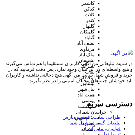
کاشمر
کدکن
کلات
کندر
گلبهار
گلمکان
گناباد
لطف آباد
مزدآوند
ملک آباد
نشتیفان
در سایت تبلیغاتی من آگهی کاربران مستقیما با هم تماس می‌گیرند
نصرآباد
و هیچ واسطه‌ای در این میان وجود ندارد، پس دقت فرمایید که در
نقاب
خرید و فروشِ شما، سایت من آگهی هیچ دخالتی نداشته و کاربران
نوخندان
باید خودشان جنبه‌های مختلف امنیتی را در نظر بگیرند.
نیشابور
نیل شهر
همت آباد
یونسی
دسترسی سریع
بازگشت
خراسان شمالی
طراحی سایت :‌ ققنوس پارس
تمام شهر‌ها
تبلیغات گسترده شغل شما
بجنورد
قوانین و مقررات
آشخانه
ثبت اینماد
اسفراین