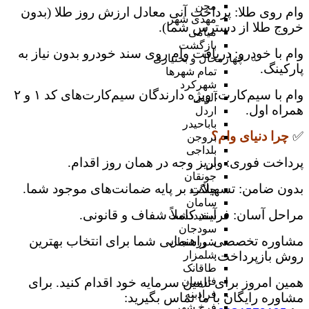
مجن
وام روی طلا: پرداخت آنی معادل ارزش روز طلا (بدون
مهدی شهر
خروج طلا از دسترس شما).
میامی
بازگشت
وام با خودرو: دریافت وام روی سند خودرو بدون نیاز به
چهارمحال و بختیاری
پارکینگ.
تمام شهر‌ها
شهرکرد
وام با سیم‌کارت: ویژه دارندگان سیم‌کارت‌های کد ۱ و ۲
آلونی
همراه اول.
اردل
باباحیدر
✅
چرا دنیای وام؟
بروجن
بلداجی
پرداخت فوری: واریز وجه در همان روز اقدام.
بن
جونقان
بدون ضامن: تسهیلات بر پایه ضمانت‌های موجود شما.
چلگرد
سامان
مراحل آسان: فرآیند کاملاً شفاف و قانونی.
سفیددشت
سودجان
مشاوره تخصصی: راهنمایی شما برای انتخاب بهترین
سورشجان
روش بازپرداخت.
شلمزار
طاقانک
همین امروز برای تامین سرمایه خود اقدام کنید. برای
فارسان
فرادبنه
مشاوره رایگان با ما تماس بگیرید:
فرخ شهر