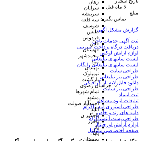
تاریخ انتشار
زهان
5 ماه قبل
سرایان
مبلغ
سربیشه
تماس بگیرید
سه قلعه
شوسف
گزارش مشکل آگهی
طبس
فردوس
ثبت آگهی خدمات ناخن
قاین
دریافت درگاه پرداخت اینترنتی
قهستان
لوازم آرایش لوکس
محمدشهر
لیست سایتهای تبلیغاتی
مود
لیست سایتهای تبلیغاتی رایگان
نهبندان
طراحی سایت
نیمبلوک
طراحی بنر تبلیغاتی
بازگشت
دانلود فایل لایه باز گرافیکی
خراسان رضوی
طراحی بنر سایت
تمام شهر‌ها
ثبت اینماد
مشهد
تبلیغات انبوه مشاغل
احمدآباد صولت
طراحی استوری اینستاگرام
انابد
دامه های رند و خاص
باجگیران
طراحی پست اینستاگرام
باخرز
لوازم آرایش اورجینال
بار
صفحه اختصاصی مشاغل
بایگ
بجستان