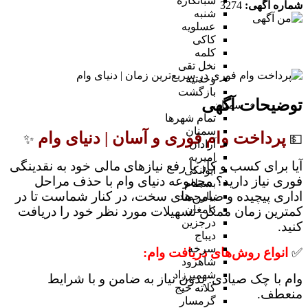
شبانکاره
شماره آگهی:
3274
شنبه
عسلویه
کاکی
کلمه
نخل تقی
وحدتیه
بازگشت
توضیحات آگهی
سمنان
تمام شهر‌ها
سمنان
پرداخت وام فوری و آسان | دنیای وام
✨
💵
آرادان
امیریه
آیا برای کسب و کار یا رفع نیازهای مالی خود به نقدینگی
ایوانکی
فوری نیاز دارید؟ مجموعه دنیای وام با حذف مراحل
بسطام
اداری پیچیده و ضامن‌های سخت، در کنار شماست تا در
بیارجمند
دامغان
کمترین زمان ممکن تسهیلات مورد نظر خود را دریافت
درجزین
کنید.
دیباج
سرخه
✅
انواع روش‌های دریافت وام:
شاهرود
شهمیرزاد
وام با چک صیادی: بدون نیاز به ضامن و با شرایط
کلاته خیج
منعطف.
گرمسار