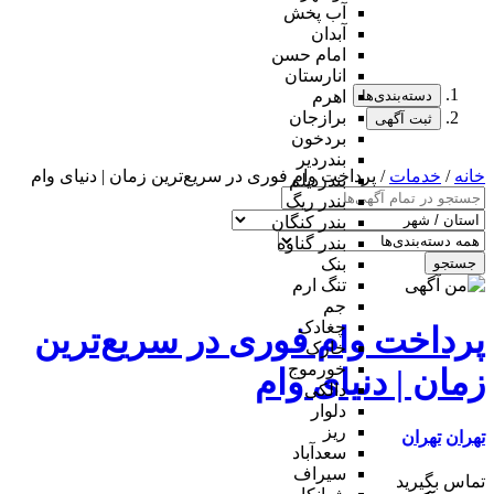
آب پخش
آبدان
امام حسن
انارستان
دسته‌بندی‌ها
اهرم
برازجان
ثبت آگهی
بردخون
بندردیر
خانه
/
خدمات
/ پرداخت وام فوری در سریع‌ترین زمان | دنیای وام
بندردیلم
بندر ریگ
بندر کنگان
بندر گناوه
جستجو
بنک
تنگ ارم
جم
چغادک
پرداخت وام فوری در سریع‌ترین
خارک
خورموج
زمان | دنیای وام
دالکی
دلوار
ریز
تهران
تهران
سعدآباد
سیراف
تماس بگیرید