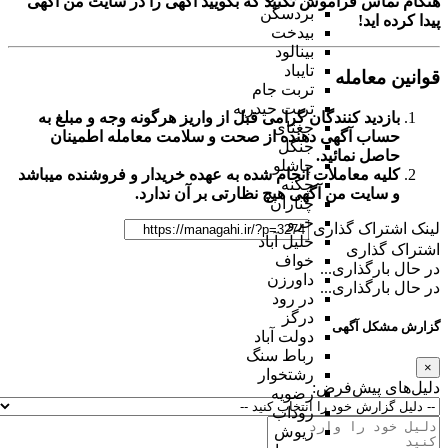
هنگام تماس فراموش نکنید که بگویید آگهی را در
سایت من آگهی
بردسکن
پیدا کرده اید!
بیدخت
بینالود
تایباد
قوانین معامله
تربت جام
تربت حیدریه
بازدید کنندگان گرامی قبل از واریز هرگونه وجه و مبلغ به
جغتای
حساب آگهی دهنده از صحت و سلامت معامله اطمینان
جنگل
حاصل نمائید.
چاشلو
کلیه معاملات انجام شده به عهده خریدار و فروشنده میباشد
چکنه
و
سایت من آگهی
هیچ نظارتی بر آن ندارد.
چناران
خرو
لینک اشتراک گذاری
خلیل آباد
اشتراک گذاری
خواف
در حال بارگذاری...
داورزن
در حال بارگذاری...
در رود
درگز
گزارش مشکل آگهی
دولت آباد
رباط سنگ
×
رشتخوار
دلیل‌های پیش‌فرض:
رضویه
روداب
ریوش