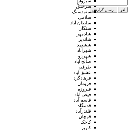
سبزوار
سرخس
لغو
ارسال گزارش
سفیدسنگ
سلامی
سلطان آباد
سنگان
شادمهر
شاندیز
ششتمد
شهرآباد
شهرزو
صالح آباد
طرقبه
عشق آباد
فرهادگرد
فریمان
فیروزه
فیض آباد
قاسم آباد
قدمگاه
قلندرآباد
قوچان
کاخک
کاریز