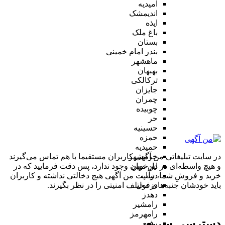
امیدیه
اندیمشک
ایذه
باغ ملک
بستان
بندر امام خمینی
ماهشهر
بهبهان
ترکالکی
جایزان
چمران
چوبیده
حر
حسینیه
حمزه
حمیدیه
در سایت تبلیغاتی من آگهی کاربران مستقیما با هم تماس می‌گیرند
خرمشهر
و هیچ واسطه‌ای در این میان وجود ندارد، پس دقت فرمایید که در
دارخوین
خرید و فروشِ شما، سایت من آگهی هیچ دخالتی نداشته و کاربران
دزآب
باید خودشان جنبه‌های مختلف امنیتی را در نظر بگیرند.
دزفول
دهدز
رامشیر
رامهرمز
دسترسی سریع
رفیع