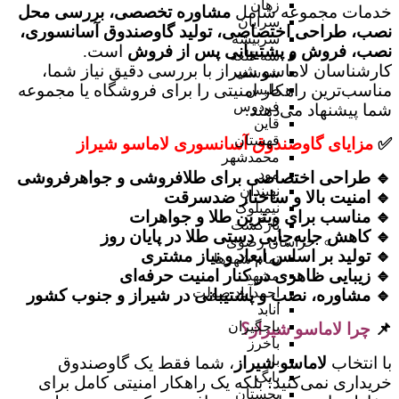
زهان
خدمات مجموعه شامل
مشاوره تخصصی، بررسی محل
سرایان
نصب، طراحی اختصاصی، تولید گاوصندوق آسانسوری،
سربیشه
نصب، فروش و پشتیبانی پس از فروش
است.
سه قلعه
کارشناسان لاماسو شیراز با بررسی دقیق نیاز شما،
شوسف
مناسب‌ترین راهکار امنیتی را برای فروشگاه یا مجموعه
طبس
فردوس
شما پیشنهاد می‌دهند.
قاین
قهستان
✅
مزایای گاوصندوق آسانسوری لاماسو شیراز
محمدشهر
مود
🔹 طراحی اختصاصی برای طلافروشی و جواهرفروشی
نهبندان
🔹 امنیت بالا و ساختار ضدسرقت
نیمبلوک
🔹 مناسب برای ویترین طلا و جواهرات
بازگشت
🔹 کاهش جابه‌جایی دستی طلا در پایان روز
خراسان رضوی
🔹 تولید بر اساس ابعاد و نیاز مشتری
تمام شهر‌ها
🔹 زیبایی ظاهری در کنار امنیت حرفه‌ای
مشهد
احمدآباد صولت
🔹 مشاوره، نصب و پشتیبانی در شیراز و جنوب کشور
انابد
باجگیران
📌
چرا لاماسو شیراز؟
باخرز
بار
با انتخاب
لاماسو شیراز
، شما فقط یک گاوصندوق
بایگ
خریداری نمی‌کنید؛ بلکه یک راهکار امنیتی کامل برای
بجستان