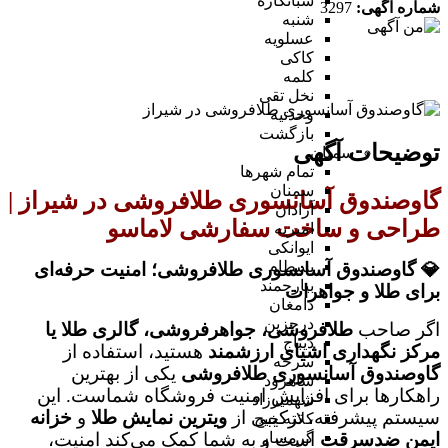
شبانکاره
شماره آگهی:
3297
شنبه
عسلویه
کاکی
کلمه
نخل تقی
وحدتیه
بازگشت
توضیحات آگهی
سمنان
تمام شهر‌ها
سمنان
گاوصندوق آسانسوری طلافروشی در شیراز |
آرادان
طراحی و ساخت سفارشی لاماسو
امیریه
ایوانکی
بسطام
💎 گاوصندوق آسانسوری طلافروشی؛ امنیت حرفه‌ای
بیارجمند
برای طلا و جواهرات
دامغان
درجزین
اگر صاحب
طلافروشی، جواهرفروشی، گالری طلا یا
دیباج
مرکز نگهداری اشیای ارزشمند
هستید، استفاده از
سرخه
گاوصندوق آسانسوری طلافروشی
یکی از بهترین
شاهرود
راهکارها برای افزایش امنیت فروشگاه شماست. این
شهمیرزاد
سیستم پیشرفته، ترکیبی از
ویترین نمایش طلا
و
خزانه
کلاته خیج
ایمن ضدسرقت
است و به شما کمک می‌کند امنیت،
گرمسار