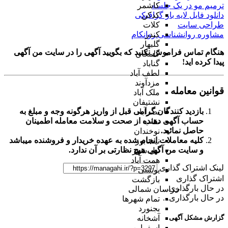
ترمیم مو در یک جلسه
کاشمر
دانلود فایل لایه باز گرافیکی
کدکن
طراحی سایت
کلات
مشاوره روانشناسی روانکام
کندر
گلبهار
هنگام تماس فراموش نکنید که بگویید آگهی را در
سایت من آگهی
گلمکان
پیدا کرده اید!
گناباد
لطف آباد
مزدآوند
قوانین معامله
ملک آباد
نشتیفان
بازدید کنندگان گرامی قبل از واریز هرگونه وجه و مبلغ به
نصرآباد
حساب آگهی دهنده از صحت و سلامت معامله اطمینان
نقاب
حاصل نمائید.
نوخندان
کلیه معاملات انجام شده به عهده خریدار و فروشنده میباشد
نیشابور
و
سایت من آگهی
هیچ نظارتی بر آن ندارد.
نیل شهر
همت آباد
لینک اشتراک گذاری
یونسی
اشتراک گذاری
بازگشت
در حال بارگذاری...
خراسان شمالی
در حال بارگذاری...
تمام شهر‌ها
بجنورد
گزارش مشکل آگهی
آشخانه
اسفراین