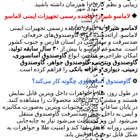
مجن
زیبایی و نظم کاری را هم‌زمان داشته باشید.
مهدی شهر
میامی
🔶
لاماسو شیراز؛ نماینده رسمی تجهیزات ایمنی لاماسو
بازگشت
چهارمحال و بختیاری
لاماسو شیراز
به عنوان نماینده رسمی تجهیزات ایمنی
تمام شهر‌ها
لاماسو، ارائه‌دهنده انواع گاوصندوق‌های حرفه‌ای،
شهرکرد
ضدسرقت و سفارشی در استان فارس و جنوب کشور
آلونی
است. مجموعه لاماسو با بیش از
۳۰ سال سابقه تولید
،
اردل
امکان طراحی و ساخت انواع
گاوصندوق آسانسوری،
باباحیدر
گاوصندوق ویترینی، گاوصندوق جواهر، گاوصندوق
بروجن
بلداجی
زمینی، دیواری و خزانه بانکی
را فراهم کرده است.
بن
جونقان
⚙️
گاوصندوق آسانسوری چگونه کار می‌کند؟
چلگرد
سامان
در طول روز، طلا و جواهرات داخل ویترین قابل نمایش
سفیددشت
هستند و مشتریان می‌توانند محصولات را مشاهده کنند.
سودجان
در پایان ساعات کاری، محتویات ویترین به‌صورت مکانیزه
سورشجان
و ایمن به داخل بخش ضدسرقت گاوصندوق منتقل
شلمزار
می‌شود. این ویژگی باعث می‌شود نیاز به جابه‌جایی
طاقانک
دستی روزانه کاهش پیدا کند و امنیت طلا و جواهرات به
فارسان
فرادبنه
شکل قابل توجهی افزایش یابد.
فرخ شهر