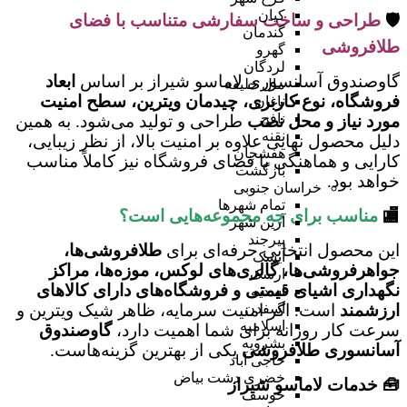
کیان
🛡️
طراحی و ساخت سفارشی متناسب با فضای
گندمان
طلافروشی
گهرو
لردگان
گاوصندوق آسانسوری لاماسو شیراز بر اساس
ابعاد
مال خلیفه
فروشگاه، نوع کاربری، چیدمان ویترین، سطح امنیت
ناغان
نافچ
مورد نیاز و محل نصب
طراحی و تولید می‌شود. به همین
نقنه
دلیل محصول نهایی علاوه بر امنیت بالا، از نظر زیبایی،
هفشجان
کارایی و هماهنگی با فضای فروشگاه نیز کاملاً مناسب
بازگشت
خواهد بود.
خراسان جنوبی
تمام شهر‌ها
🏬
مناسب برای چه مجموعه‌هایی است؟
آرین شهر
بیرجند
این محصول انتخابی حرفه‌ای برای
طلافروشی‌ها،
آیسک
جواهرفروشی‌ها، گالری‌های لوکس، موزه‌ها، مراکز
ارسک
نگهداری اشیای قیمتی و فروشگاه‌های دارای کالاهای
اسدیه
ارزشمند
است. اگر امنیت سرمایه، ظاهر شیک ویترین و
اسفدن
اسلامیه
سرعت کار روزانه برای شما اهمیت دارد،
گاوصندوق
بشرویه
آسانسوری طلافروشی
یکی از بهترین گزینه‌هاست.
حاجی آباد
خضری دشت بیاض
🧰 خدمات لاماسو شیراز
خوسف