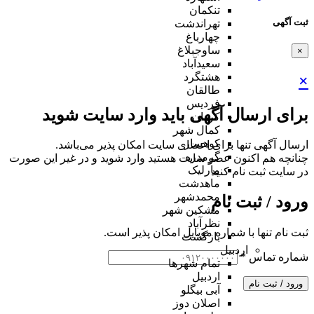
تنکمان
ثبت آگهی
تهراندشت
چهارباغ
ساوجبلاغ
×
سعیدآباد
هشتگرد
×
طالقان
فردیس
برای ارسال آگهی باید وارد سایت شوید
کردان
کمال شهر
کوهسار
ارسال آگهی تنها برای اعضای سایت امکان پذیر می‌باشد.
گرمدره
چنانچه هم‌ اکنون عضو سایت هستید وارد شوید و در غیر این صورت
مارلیک
در سایت ثبت نام کنید
ماهدشت
محمدشهر
ورود / ثبت نام
مشکین شهر
نظرآباد
ثبت نام تنها با شماره موبایل امکان پذیر است.
بازگشت
اردبیل
شماره تماس
*
تمام شهر‌ها
اردبیل
ورود / ثبت نام
آبی بیگلو
اصلان دوز