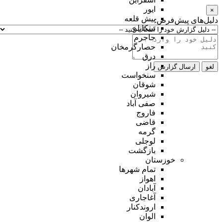
ایور
×
پیش قلعه
دلیل‌های پیش‌فرض:
تیتکانلو
جاجرم
حصارگرمخان
درق
راز
لغو
ارسال گزارش
سنخواست
شوقان
شیروان
صفی آباد
فاروج
قاضی
گرمه
لوجلی
بازگشت
خوزستان
تمام شهر‌ها
اهواز
آبادان
آغاجاری
اروندکنار
الوان