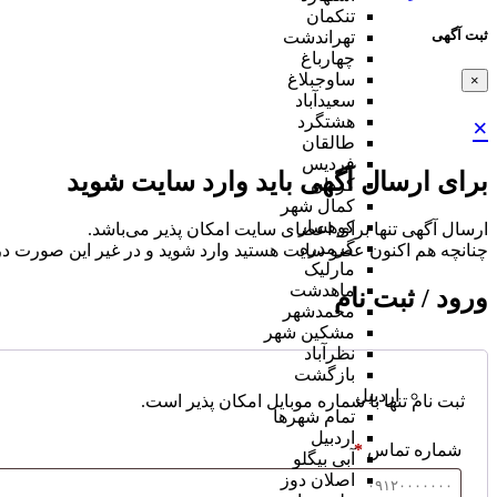
تنکمان
ثبت آگهی
تهراندشت
چهارباغ
ساوجبلاغ
×
سعیدآباد
هشتگرد
×
طالقان
فردیس
برای ارسال آگهی باید وارد سایت شوید
کردان
کمال شهر
کوهسار
ارسال آگهی تنها برای اعضای سایت امکان پذیر می‌باشد.
گرمدره
چنانچه هم‌ اکنون عضو سایت هستید وارد شوید و در غیر این صورت در
مارلیک
ماهدشت
ورود / ثبت نام
محمدشهر
مشکین شهر
نظرآباد
بازگشت
اردبیل
ثبت نام تنها با شماره موبایل امکان پذیر است.
تمام شهر‌ها
اردبیل
شماره تماس
*
آبی بیگلو
اصلان دوز