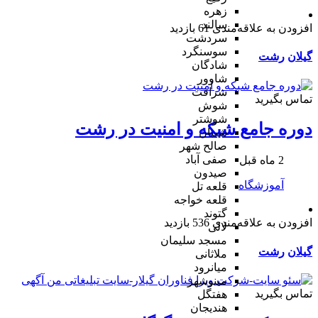
زهره
سالند
افزودن به علاقه‌مندی
61 بازدید
سردشت
سوسنگرد
گیلان
رشت
شادگان
شاوور
شرافت
تماس بگیرید
شوش
شوشتر
دوره جامع شبکه و امنیت در رشت
شیبان
صالح شهر
صفی آباد
2 ماه قبل
صیدون
آموزشگاه
قلعه تل
قلعه خواجه
گتوند
افزودن به علاقه‌مندی
536 بازدید
لالی
مسجد سلیمان
گیلان
رشت
ملاثانی
میانرود
مینوشهر
تماس بگیرید
هفتگل
هندیجان