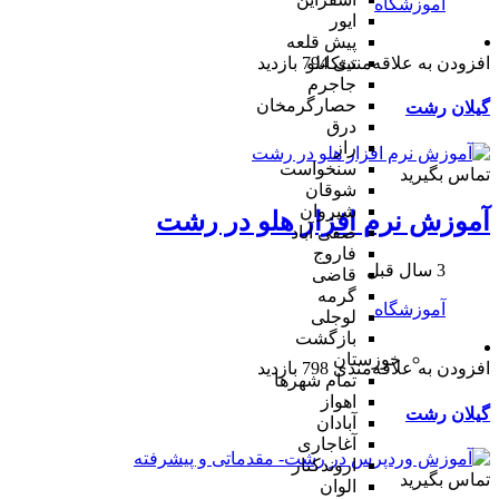
آموزشگاه
ایور
پیش قلعه
افزودن به علاقه‌مندی
794 بازدید
تیتکانلو
جاجرم
حصارگرمخان
گیلان
رشت
درق
راز
سنخواست
تماس بگیرید
شوقان
شیروان
آموزش نرم افزار هلو در رشت
صفی آباد
فاروج
3 سال قبل
قاضی
گرمه
آموزشگاه
لوجلی
بازگشت
خوزستان
افزودن به علاقه‌مندی
798 بازدید
تمام شهر‌ها
اهواز
گیلان
رشت
آبادان
آغاجاری
اروندکنار
تماس بگیرید
الوان