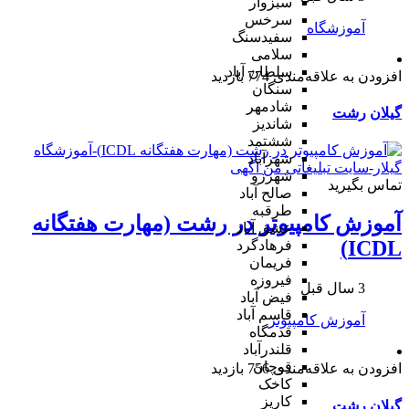
سبزوار
سرخس
آموزشگاه
سفیدسنگ
سلامی
سلطان آباد
افزودن به علاقه‌مندی
774 بازدید
سنگان
شادمهر
گیلان
رشت
شاندیز
ششتمد
شهرآباد
شهرزو
تماس بگیرید
صالح آباد
طرقبه
آموزش کامپیوتر در رشت (مهارت هفتگانه
عشق آباد
ICDL)
فرهادگرد
فریمان
فیروزه
3 سال قبل
فیض آباد
قاسم آباد
آموزش کامپیوتر
قدمگاه
قلندرآباد
قوچان
افزودن به علاقه‌مندی
756 بازدید
کاخک
کاریز
گیلان
رشت