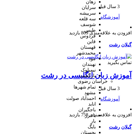
زهان
3 سال قبل
سرایان
سربیشه
آموزشگاه
سه قلعه
شوسف
طبس
افزودن به علاقه‌مندی
809 بازدید
فردوس
قاین
گیلان
رشت
قهستان
محمدشهر
مود
تماس بگیرید
نهبندان
نیمبلوک
آموزش زبان انگلیسی در رشت
بازگشت
خراسان رضوی
تمام شهر‌ها
3 سال قبل
مشهد
احمدآباد صولت
آموزشگاه
انابد
باجگیران
افزودن به علاقه‌مندی
758 بازدید
باخرز
بار
بایگ
گیلان
رشت
بجستان