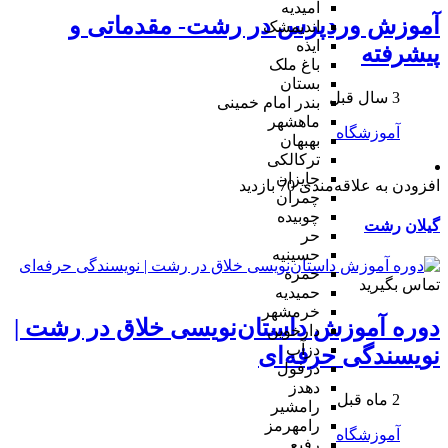
امیدیه
آموزش وردپرس در رشت- مقدماتی و
اندیمشک
ایذه
پیشرفته
باغ ملک
بستان
3 سال قبل
بندر امام خمینی
ماهشهر
آموزشگاه
بهبهان
ترکالکی
جایزان
افزودن به علاقه‌مندی
70 بازدید
چمران
چوبیده
گیلان
رشت
حر
حسینیه
حمزه
تماس بگیرید
حمیدیه
خرمشهر
دوره آموزش داستان‌نویسی خلاق در رشت |
دارخوین
دزآب
نویسندگی حرفه‌ای
دزفول
دهدز
2 ماه قبل
رامشیر
رامهرمز
آموزشگاه
رفیع