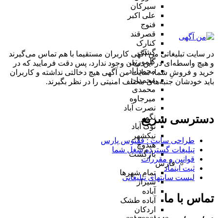
سیرکان
علی اکبر
فنوج
قصرقند
کنارک
گشت
در سایت تبلیغاتی من آگهی کاربران مستقیما با هم تماس می‌گیرند
گلمورتی
و هیچ واسطه‌ای در این میان وجود ندارد، پس دقت فرمایید که در
محمدآباد
خرید و فروشِ شما، سایت من آگهی هیچ دخالتی نداشته و کاربران
محمدان
باید خودشان جنبه‌های مختلف امنیتی را در نظر بگیرند.
محمدی
میرجاوه
نصرت آباد
دسترسی سریع
نگور
نوک آباد
نیکشهر
طراحی سایت :‌ ققنوس پارس
هیدوچ
تبلیغات گسترده شغل شما
بازگشت
قوانین و مقررات
فارس
ثبت اینماد
تمام شهر‌ها
لیست سایتهای تبلیغاتی
شیراز
آباده
تماس با ما
آباده طشک
اردکان