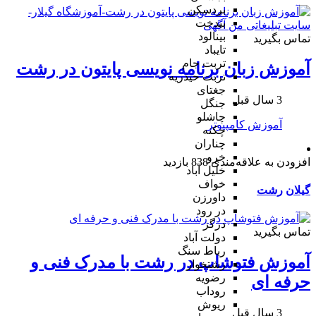
بردسکن
بیدخت
بینالود
تماس بگیرید
تایباد
تربت جام
آموزش زبان برنامه نویسی پایتون در رشت
تربت حیدریه
جغتای
3 سال قبل
جنگل
چاشلو
آموزش کامپیوتر
چکنه
چناران
خرو
افزودن به علاقه‌مندی
838 بازدید
خلیل آباد
خواف
گیلان
رشت
داورزن
در رود
درگز
تماس بگیرید
دولت آباد
رباط سنگ
آموزش فتوشاپ در رشت با مدرک فنی و
رشتخوار
رضویه
حرفه ای
روداب
ریوش
3 سال قبل