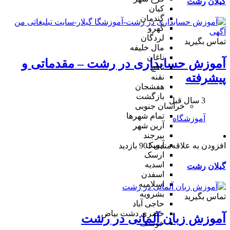
گیلان
رشت
کیان
گندمان
گهرو
لردگان
تماس بگیرید
مال خلیفه
ناغان
آموزش حسابداری در رشت – مقدماتی و
نافچ
پیشرفته
نقنه
هفشجان
بازگشت
3 سال قبل
خراسان جنوبی
تمام شهر‌ها
آموزشگاه
آرین شهر
بیرجند
آیسک
افزودن به علاقه‌مندی
901 بازدید
ارسک
اسدیه
گیلان
رشت
اسفدن
اسلامیه
بشرویه
تماس بگیرید
حاجی آباد
خضری دشت بیاض
آموزش زبان آلمانی در رشت
خوسف