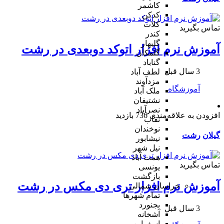
کاشمر
کدکن
کلات
تماس بگیرید
کندر
گلبهار
آموزش نرم افزار اتوکد دوبعدی در رشت
گلمکان
گناباد
3 سال قبل
لطف آباد
مزدآوند
آموزشگاه
ملک آباد
نشتیفان
نصرآباد
افزودن به علاقه‌مندی
736 بازدید
نقاب
نوخندان
گیلان
رشت
نیشابور
نیل شهر
همت آباد
تماس بگیرید
یونسی
بازگشت
آموزش نرم افزار تری دی مکس در رشت
خراسان شمالی
تمام شهر‌ها
بجنورد
3 سال قبل
آشخانه
اسفراین