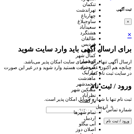
تنکمان
ثبت آگهی
تهراندشت
چهارباغ
ساوجبلاغ
×
سعیدآباد
هشتگرد
×
طالقان
فردیس
برای ارسال آگهی باید وارد سایت شوید
کردان
کمال شهر
کوهسار
ارسال آگهی تنها برای اعضای سایت امکان پذیر می‌باشد.
گرمدره
چنانچه هم‌ اکنون عضو سایت هستید وارد شوید و در غیر این صورت
مارلیک
در سایت ثبت نام کنید
ماهدشت
محمدشهر
ورود / ثبت نام
مشکین شهر
نظرآباد
ثبت نام تنها با شماره موبایل امکان پذیر است.
بازگشت
اردبیل
شماره تماس
*
تمام شهر‌ها
اردبیل
ورود / ثبت نام
آبی بیگلو
اصلان دوز