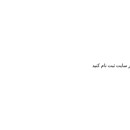
 سایت ثبت نام کنید