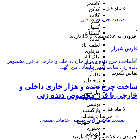
کاشمر
3 ماه قبل
کدکن
کلات
صنعت
خدمات صنعتی
کندر
گلبهار
گلمکان
افزودن به علاقه‌مندی
1640 بازدید
گناباد
لطف آباد
فارس
شیراز
مزدآوند
ملک آباد
نشتیفان
نصرآباد
تماس بگیرید
نقاب
نوخندان
ساخت چرخ دنده و هزار خاری داخلی و
نیشابور
نیل شهر
خارجی با فرز مخصوص دنده زنی
همت آباد
یونسی
3 ماه قبل
بازگشت
خراسان شمالی
صنعت
ماشین آلات صنعتی
خدمات صنعتی
تمام شهر‌ها
بجنورد
آشخانه
افزودن به علاقه‌مندی
953 بازدید
اسفراین