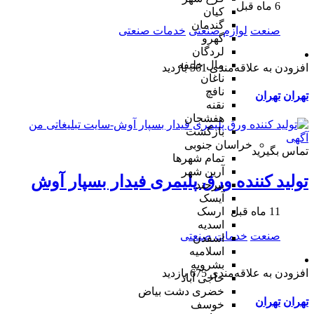
6 ماه قبل
کیان
گندمان
صنعت
لوازم صنعتی
خدمات صنعتی
گهرو
لردگان
مال خلیفه
افزودن به علاقه‌مندی
561 بازدید
ناغان
نافچ
تهران
تهران
نقنه
هفشجان
بازگشت
خراسان جنوبی
تماس بگیرید
تمام شهر‌ها
آرین شهر
تولید کننده ورق پلیمری فیدار بسپار آوش
بیرجند
آیسک
ارسک
11 ماه قبل
اسدیه
صنعت
خدمات صنعتی
اسفدن
اسلامیه
بشرویه
افزودن به علاقه‌مندی
675 بازدید
حاجی آباد
خضری دشت بیاض
تهران
تهران
خوسف