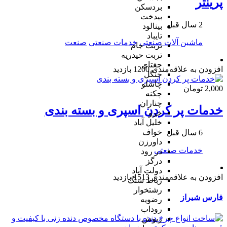
پرینتر
بردسکن
بیدخت
2 سال قبل
بینالود
تایباد
ماشین آلات صنعتی
خدمات صنعتی
صنعت
تربت جام
تربت حیدریه
جغتای
افزودن به علاقه‌مندی
1200 بازدید
جنگل
چاشلو
2,000 تومان
چکنه
چناران
خدمات پر کردن اسپری و بسته بندی
خرو
خلیل آباد
خواف
6 سال قبل
داورزن
خدمات صنعتی
در رود
درگز
دولت آباد
افزودن به علاقه‌مندی
1513 بازدید
رباط سنگ
رشتخوار
فارس
شیراز
رضویه
روداب
ریوش