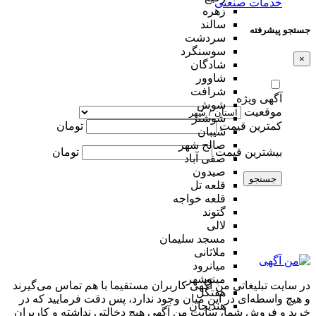
خدمات صنعتی
زهره
سالند
جستجو پیشرفته
سردشت
سوسنگرد
×
شادگان
شاوور
شرافت
آگهی ویژه
شوش
موقعیت
شوشتر
کمترین قیمت
تومان
شیبان
صالح شهر
بیشترین قیمت
تومان
صفی آباد
صیدون
جستجو
قلعه تل
قلعه خواجه
گتوند
لالی
مسجد سلیمان
ملاثانی
میانرود
مینوشهر
در سایت تبلیغاتی من آگهی کاربران مستقیما با هم تماس می‌گیرند
هفتگل
و هیچ واسطه‌ای در این میان وجود ندارد، پس دقت فرمایید که در
هندیجان
خرید و فروشِ شما، سایت من آگهی هیچ دخالتی نداشته و کاربران