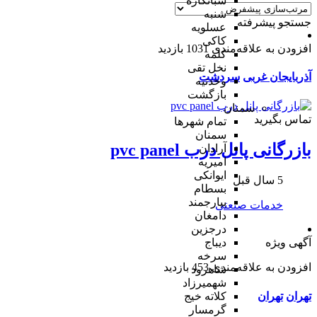
شبانکاره
شنبه
جستجو پیشرفته
عسلویه
کاکی
افزودن به علاقه‌مندی
1031 بازدید
کلمه
نخل تقی
آذربایجان غربی
سردشت
وحدتیه
بازگشت
سمنان
تماس بگیرید
تمام شهر‌ها
سمنان
بازرگانی پانل درب pvc panel
آرادان
امیریه
ایوانکی
5 سال قبل
بسطام
بیارجمند
خدمات صنعتی
دامغان
درجزین
دیباج
آگهی ویژه
سرخه
افزودن به علاقه‌مندی
453 بازدید
شاهرود
شهمیرزاد
تهران
تهران
کلاته خیج
گرمسار