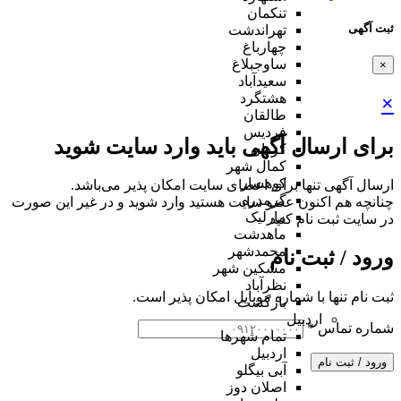
تنکمان
ثبت آگهی
تهراندشت
چهارباغ
ساوجبلاغ
×
سعیدآباد
هشتگرد
×
طالقان
فردیس
برای ارسال آگهی باید وارد سایت شوید
کردان
کمال شهر
کوهسار
ارسال آگهی تنها برای اعضای سایت امکان پذیر می‌باشد.
گرمدره
چنانچه هم‌ اکنون عضو سایت هستید وارد شوید و در غیر این صورت
مارلیک
در سایت ثبت نام کنید
ماهدشت
محمدشهر
ورود / ثبت نام
مشکین شهر
نظرآباد
ثبت نام تنها با شماره موبایل امکان پذیر است.
بازگشت
اردبیل
شماره تماس
*
تمام شهر‌ها
اردبیل
ورود / ثبت نام
آبی بیگلو
اصلان دوز