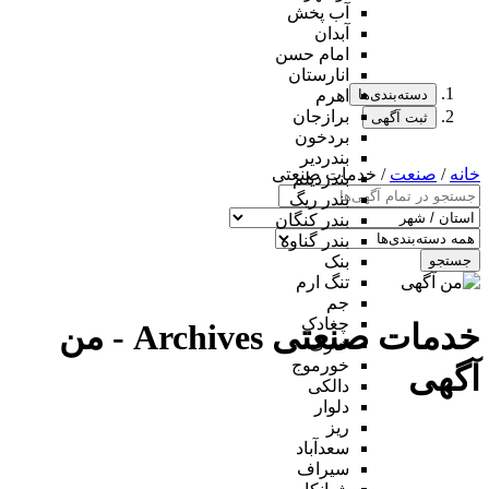
آب پخش
آبدان
امام حسن
انارستان
دسته‌بندی‌ها
اهرم
برازجان
ثبت آگهی
بردخون
بندردیر
خانه
/
صنعت
/ خدمات صنعتی
بندردیلم
بندر ریگ
بندر کنگان
بندر گناوه
جستجو
بنک
تنگ ارم
جم
چغادک
خدمات صنعتی Archives - من
خارک
خورموج
آگهی
دالکی
دلوار
ریز
سعدآباد
سیراف