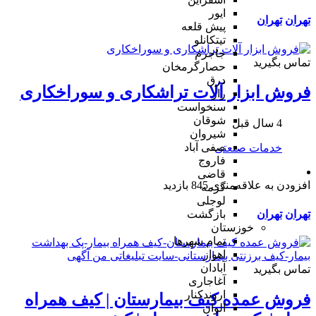
ایور
تهران
تهران
پیش قلعه
تیتکانلو
جاجرم
تماس بگیرید
حصارگرمخان
درق
فروش ابزار آلات تراشکاری و سوراخکاری
راز
سنخواست
شوقان
4 سال قبل
شیروان
صفی آباد
خدمات صنعتی
فاروج
قاضی
افزودن به علاقه‌مندی
845 بازدید
گرمه
لوجلی
تهران
تهران
بازگشت
خوزستان
تمام شهر‌ها
اهواز
آبادان
تماس بگیرید
آغاجاری
اروندکنار
فروش عمده کیف بیمارستان | کیف همراه
الوان