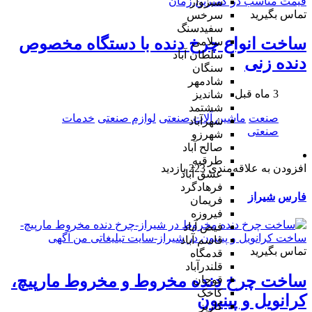
سبزوار
تماس بگیرید
سرخس
سفیدسنگ
ساخت انواع چرخ دنده با دستگاه مخصوص
سلامی
سلطان آباد
دنده زنی
سنگان
شادمهر
3 ماه قبل
شاندیز
ششتمد
صنعت
ماشین آلات صنعتی
لوازم صنعتی
خدمات
شهرآباد
صنعتی
شهرزو
صالح آباد
طرقبه
افزودن به علاقه‌مندی
223 بازدید
عشق آباد
فرهادگرد
فارس
شیراز
فریمان
فیروزه
فیض آباد
قاسم آباد
تماس بگیرید
قدمگاه
قلندرآباد
ساخت چرخ دنده مخروط و مخروط مارپیچ،
قوچان
کاخک
کرانویل و پینیون
کاریز