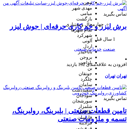
مجن
مهدی شهر
میامی
تماس بگیرید
بازگشت
چهارمحال و بختیاری
برش لیزر و خم کاری حرفه‌ای | جوش لیزر
تمام شهر‌ها
شهرکرد
1 سال قبل
آلونی
اردل
صنعت
خدمات صنعتی
باباحیدر
بروجن
بلداجی
افزودن به علاقه‌مندی
152 بازدید
بن
جونقان
تهران
تهران
چلگرد
سامان
سفیددشت
سودجان
تماس بگیرید
سورشجان
شلمزار
تامین قطعات صنعتی | بلبرینگ، رولبرینگ،
طاقانک
فارسان
تسمه و ملزومات صنعتی
فرادبنه
فرخ شهر