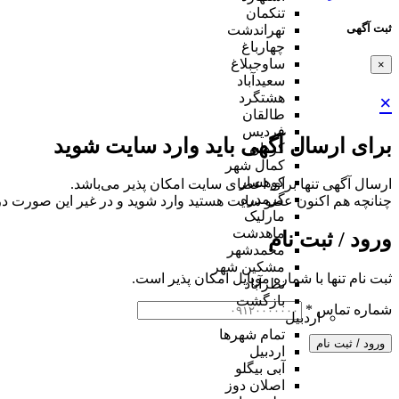
تنکمان
ثبت آگهی
تهراندشت
چهارباغ
ساوجبلاغ
×
سعیدآباد
هشتگرد
×
طالقان
فردیس
برای ارسال آگهی باید وارد سایت شوید
کردان
کمال شهر
کوهسار
ارسال آگهی تنها برای اعضای سایت امکان پذیر می‌باشد.
گرمدره
چنانچه هم‌ اکنون عضو سایت هستید وارد شوید و در غیر این صورت در
مارلیک
ماهدشت
ورود / ثبت نام
محمدشهر
مشکین شهر
ثبت نام تنها با شماره موبایل امکان پذیر است.
نظرآباد
بازگشت
شماره تماس
*
اردبیل
تمام شهر‌ها
ورود / ثبت نام
اردبیل
آبی بیگلو
اصلان دوز