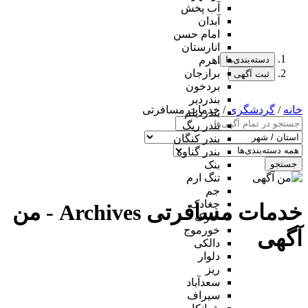
آب پخش
آبدان
امام حسن
انارستان
دسته‌بندی‌ها
اهرم
برازجان
ثبت آگهی
بردخون
بندردیر
خانه
/
گردشگری
/ خدمات مسافرتی
بندردیلم
بندر ریگ
بندر کنگان
بندر گناوه
جستجو
بنک
تنگ ارم
جم
چغادک
خدمات مسافرتی Archives - من
خارک
خورموج
آگهی
دالکی
دلوار
ریز
سعدآباد
سیراف