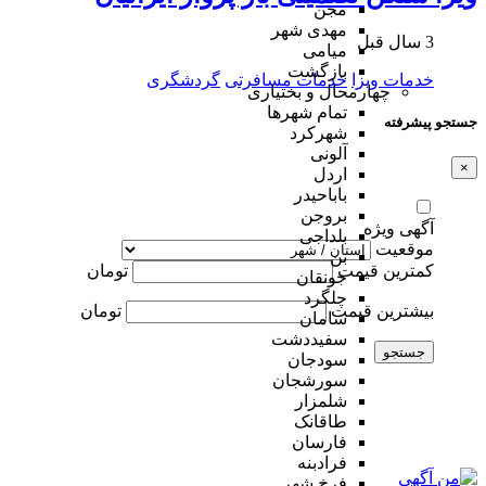
مجن
مهدی شهر
3 سال قبل
میامی
بازگشت
خدمات ویزا
خدمات مسافرتی
گردشگری
چهارمحال و بختیاری
تمام شهر‌ها
جستجو پیشرفته
شهرکرد
آلونی
×
اردل
باباحیدر
بروجن
آگهی ویژه
بلداجی
موقعیت
بن
کمترین قیمت
تومان
جونقان
چلگرد
بیشترین قیمت
تومان
سامان
سفیددشت
جستجو
سودجان
سورشجان
شلمزار
طاقانک
فارسان
فرادبنه
فرخ شهر