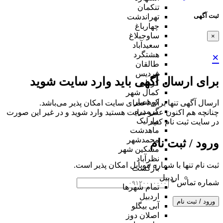
تنکمان
ثبت آگهی
تهراندشت
چهارباغ
ساوجبلاغ
×
سعیدآباد
هشتگرد
×
طالقان
فردیس
برای ارسال آگهی باید وارد سایت شوید
کردان
کمال شهر
کوهسار
ارسال آگهی تنها برای اعضای سایت امکان پذیر می‌باشد.
گرمدره
چنانچه هم‌ اکنون عضو سایت هستید وارد شوید و در غیر این صورت
مارلیک
در سایت ثبت نام کنید
ماهدشت
محمدشهر
ورود / ثبت نام
مشکین شهر
نظرآباد
ثبت نام تنها با شماره موبایل امکان پذیر است.
بازگشت
اردبیل
شماره تماس
*
تمام شهر‌ها
اردبیل
ورود / ثبت نام
آبی بیگلو
اصلان دوز