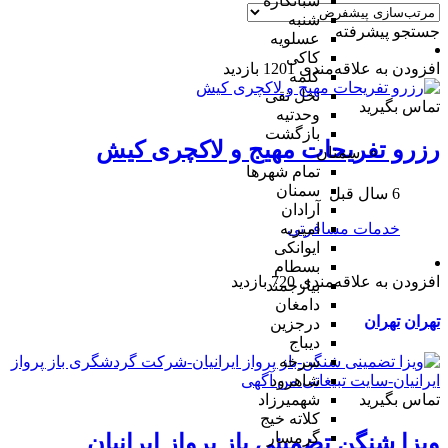
شبانکاره
شنبه
جستجو پیشرفته
عسلویه
کاکی
افزودن به علاقه‌مندی
1201 بازدید
کلمه
نخل تقی
تماس بگیرید
وحدتیه
بازگشت
رزرو تفریحات مهیج و لاکچری کیش
سمنان
تمام شهر‌ها
سمنان
6 سال قبل
آرادان
خدمات مسافرتی
امیریه
ایوانکی
بسطام
افزودن به علاقه‌مندی
720 بازدید
بیارجمند
دامغان
تهران
تهران
درجزین
دیباج
سرخه
شاهرود
شهمیرزاد
تماس بگیرید
کلاته خیج
گرمسار
ویزا شنگن تضمینی باز پرواز ایرانیان