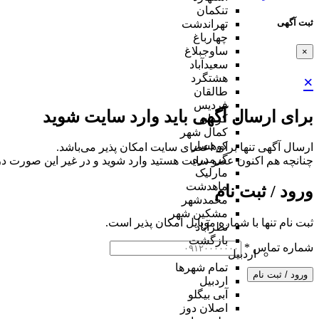
تنکمان
ثبت آگهی
تهراندشت
چهارباغ
ساوجبلاغ
×
سعیدآباد
هشتگرد
×
طالقان
فردیس
برای ارسال آگهی باید وارد سایت شوید
کردان
کمال شهر
کوهسار
ارسال آگهی تنها برای اعضای سایت امکان پذیر می‌باشد.
گرمدره
چنانچه هم‌ اکنون عضو سایت هستید وارد شوید و در غیر این صورت در
مارلیک
ماهدشت
ورود / ثبت نام
محمدشهر
مشکین شهر
ثبت نام تنها با شماره موبایل امکان پذیر است.
نظرآباد
بازگشت
شماره تماس
*
اردبیل
تمام شهر‌ها
ورود / ثبت نام
اردبیل
آبی بیگلو
اصلان دوز