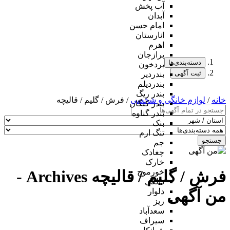
آب پخش
آبدان
امام حسن
انارستان
اهرم
برازجان
دسته‌بندی‌ها
بردخون
ثبت آگهی
بندردیر
بندردیلم
بندر ریگ
خانه
/
لوازم خانگی و شخصی
/ فرش / گلیم / قالیچه
بندر کنگان
بندر گناوه
بنک
تنگ ارم
جستجو
جم
چغادک
خارک
فرش / گلیم / قالیچه Archives -
خورموج
دالکی
من آگهی
دلوار
ریز
سعدآباد
سیراف