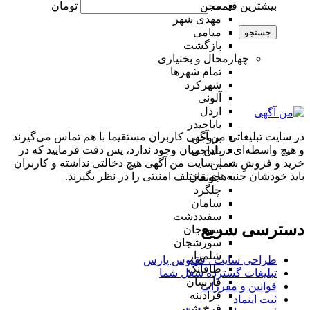
بیشترین قیمت
تومان
مجن
مهدی شهر
میامی
جستجو
بازگشت
چهارمحال و بختیاری
تمام شهر‌ها
شهرکرد
آلونی
اردل
باباحیدر
در سایت تبلیغاتی من آگهی کاربران مستقیما با هم تماس می‌گیرند
بروجن
و هیچ واسطه‌ای در این میان وجود ندارد، پس دقت فرمایید که در
بلداجی
خرید و فروشِ شما، سایت من آگهی هیچ دخالتی نداشته و کاربران
بن
باید خودشان جنبه‌های مختلف امنیتی را در نظر بگیرند.
جونقان
چلگرد
سامان
سفیددشت
دسترسی سریع
سودجان
سورشجان
شلمزار
طراحی سایت :‌ ققنوس پارس
طاقانک
تبلیغات گسترده شغل شما
فارسان
قوانین و مقررات
فرادبنه
ثبت اینماد
فرخ شهر