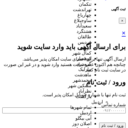
تنکمان
ثبت آگهی
تهراندشت
چهارباغ
ساوجبلاغ
×
سعیدآباد
هشتگرد
×
طالقان
فردیس
برای ارسال آگهی باید وارد سایت شوید
کردان
کمال شهر
کوهسار
ارسال آگهی تنها برای اعضای سایت امکان پذیر می‌باشد.
گرمدره
چنانچه هم‌ اکنون عضو سایت هستید وارد شوید و در غیر این صورت
مارلیک
در سایت ثبت نام کنید
ماهدشت
محمدشهر
ورود / ثبت نام
مشکین شهر
نظرآباد
ثبت نام تنها با شماره موبایل امکان پذیر است.
بازگشت
اردبیل
شماره تماس
*
تمام شهر‌ها
اردبیل
آبی بیگلو
اصلان دوز
ورود / ثبت نام