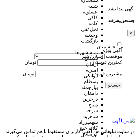
شبانکاره
شنبه
آگهی پیدا نشد
عسلویه
کاکی
جستجو پیشرفته
کلمه
نخل تقی
×
وحدتیه
بازگشت
سمنان
آگهی ویژه
تمام شهر‌ها
موقعیت
سمنان
کمترین قیمت
تومان
آرادان
امیریه
بیشترین قیمت
تومان
ایوانکی
بسطام
جستجو
بیارجمند
دامغان
درجزین
دیباج
سرخه
شاهرود
شهمیرزاد
کلاته خیج
در سایت تبلیغاتی من آگهی کاربران مستقیما با هم تماس می‌گیرند
گرمسار