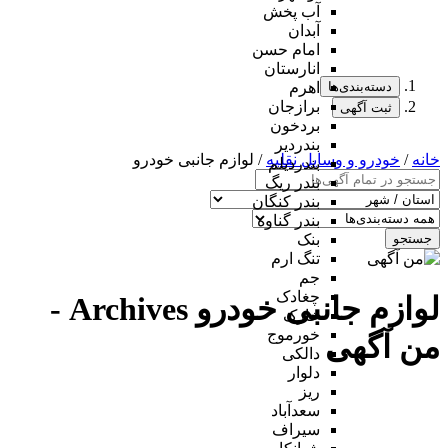
آب پخش
آبدان
امام حسن
انارستان
دسته‌بندی‌ها
اهرم
برازجان
ثبت آگهی
بردخون
بندردیر
خانه
/
خودرو و وسایل نقلیه
/ لوازم جانبی خودرو
بندردیلم
بندر ریگ
بندر کنگان
بندر گناوه
جستجو
بنک
تنگ ارم
جم
چغادک
لوازم جانبی خودرو Archives -
خارک
خورموج
من آگهی
دالکی
دلوار
ریز
سعدآباد
سیراف