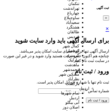
تنکمان
ثبت آگهی
تهراندشت
چهارباغ
ساوجبلاغ
×
سعیدآباد
هشتگرد
×
طالقان
فردیس
برای ارسال آگهی باید وارد سایت شوید
کردان
کمال شهر
کوهسار
ارسال آگهی تنها برای اعضای سایت امکان پذیر می‌باشد.
گرمدره
چنانچه هم‌ اکنون عضو سایت هستید وارد شوید و در غیر این صورت
مارلیک
در سایت ثبت نام کنید
ماهدشت
محمدشهر
ورود / ثبت نام
مشکین شهر
نظرآباد
ثبت نام تنها با شماره موبایل امکان پذیر است.
بازگشت
اردبیل
شماره تماس
*
تمام شهر‌ها
اردبیل
ورود / ثبت نام
آبی بیگلو
اصلان دوز