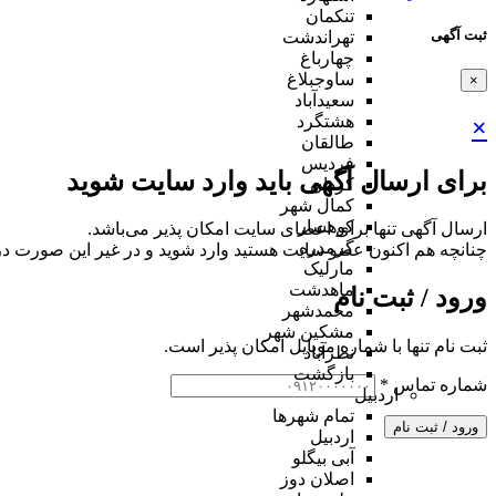
تنکمان
ثبت آگهی
تهراندشت
چهارباغ
ساوجبلاغ
×
سعیدآباد
هشتگرد
×
طالقان
فردیس
برای ارسال آگهی باید وارد سایت شوید
کردان
کمال شهر
کوهسار
ارسال آگهی تنها برای اعضای سایت امکان پذیر می‌باشد.
گرمدره
چنانچه هم‌ اکنون عضو سایت هستید وارد شوید و در غیر این صورت در
مارلیک
ماهدشت
ورود / ثبت نام
محمدشهر
مشکین شهر
ثبت نام تنها با شماره موبایل امکان پذیر است.
نظرآباد
بازگشت
شماره تماس
*
اردبیل
تمام شهر‌ها
ورود / ثبت نام
اردبیل
آبی بیگلو
اصلان دوز