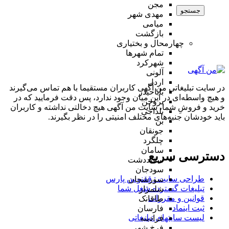
مجن
جستجو
مهدی شهر
میامی
بازگشت
چهارمحال و بختیاری
تمام شهر‌ها
شهرکرد
آلونی
اردل
در سایت تبلیغاتی من آگهی کاربران مستقیما با هم تماس می‌گیرند
باباحیدر
و هیچ واسطه‌ای در این میان وجود ندارد، پس دقت فرمایید که در
بروجن
خرید و فروشِ شما، سایت من آگهی هیچ دخالتی نداشته و کاربران
بلداجی
باید خودشان جنبه‌های مختلف امنیتی را در نظر بگیرند.
بن
جونقان
چلگرد
سامان
دسترسی سریع
سفیددشت
سودجان
طراحی سایت :‌ ققنوس پارس
سورشجان
تبلیغات گسترده شغل شما
شلمزار
قوانین و مقررات
طاقانک
ثبت اینماد
فارسان
لیست سایتهای تبلیغاتی
فرادبنه
فرخ شهر