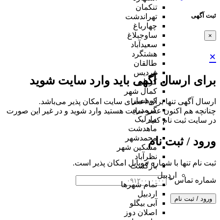
تنکمان
ثبت آگهی
تهراندشت
چهارباغ
ساوجبلاغ
×
سعیدآباد
هشتگرد
×
طالقان
فردیس
برای ارسال آگهی باید وارد سایت شوید
کردان
کمال شهر
کوهسار
ارسال آگهی تنها برای اعضای سایت امکان پذیر می‌باشد.
گرمدره
چنانچه هم‌ اکنون عضو سایت هستید وارد شوید و در غیر این صورت
مارلیک
در سایت ثبت نام کنید
ماهدشت
محمدشهر
ورود / ثبت نام
مشکین شهر
نظرآباد
ثبت نام تنها با شماره موبایل امکان پذیر است.
بازگشت
اردبیل
شماره تماس
*
تمام شهر‌ها
اردبیل
ورود / ثبت نام
آبی بیگلو
اصلان دوز