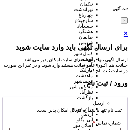
تنکمان
ثبت آگهی
تهراندشت
چهارباغ
ساوجبلاغ
×
سعیدآباد
هشتگرد
×
طالقان
فردیس
برای ارسال آگهی باید وارد سایت شوید
کردان
کمال شهر
کوهسار
ارسال آگهی تنها برای اعضای سایت امکان پذیر می‌باشد.
گرمدره
چنانچه هم‌ اکنون عضو سایت هستید وارد شوید و در غیر این صورت
مارلیک
در سایت ثبت نام کنید
ماهدشت
محمدشهر
ورود / ثبت نام
مشکین شهر
نظرآباد
بازگشت
اردبیل
تمام شهر‌ها
ثبت نام تنها با شماره موبایل امکان پذیر است.
اردبیل
آبی بیگلو
شماره تماس
*
اصلان دوز