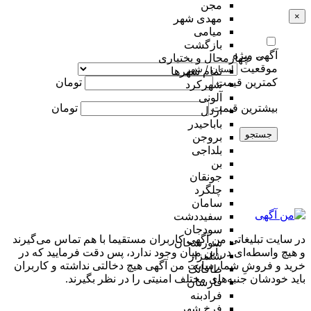
مجن
×
مهدی شهر
میامی
بازگشت
آگهی ویژه
چهارمحال و بختیاری
موقعیت
تمام شهر‌ها
کمترین قیمت
تومان
شهرکرد
آلونی
بیشترین قیمت
تومان
اردل
باباحیدر
جستجو
بروجن
بلداجی
بن
جونقان
چلگرد
سامان
سفیددشت
سودجان
در سایت تبلیغاتی من آگهی کاربران مستقیما با هم تماس می‌گیرند
سورشجان
و هیچ واسطه‌ای در این میان وجود ندارد، پس دقت فرمایید که در
شلمزار
خرید و فروشِ شما، سایت من آگهی هیچ دخالتی نداشته و کاربران
طاقانک
باید خودشان جنبه‌های مختلف امنیتی را در نظر بگیرند.
فارسان
فرادبنه
فرخ شهر