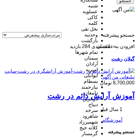
جستجو
شنبه
عسلویه
کاکی
کلمه
نخل تقی
وحدتیه
جستجو پیشرفته
بازگشت
افزودن به علاقه‌مندی
284 بازدید
سمنان
تمام شهر‌ها
سمنان
گیلان
رشت
آرادان
امیریه
ایوانکی
بسطام
8,700,000 تومان
بیارجمند
دامغان
آموزش آرایش دائم در رشت
درجزین
دیباج
1 سال قبل
سرخه
شاهرود
آموزشگاه
شهمیرزاد
کلاته خیج
جستجو پیشرفته
گرمسار