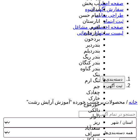
صفحه اصلی
آب پخش
سفارش آگهی انبوه
آبدان
طراحی سایت
امام حسن
ثبت اینماد
انارستان
صفحه اختصاصی مشاغل
اهرم
لیست سایتهای تبلیغاتی
برازجان
بردخون
بندردیر
بندردیلم
بندر ریگ
بندر کنگان
بندر گناوه
بنک
دسته‌بندی‌ها
تنگ ارم
ثبت آگهی
جم
چغادک
خارک
خانه
/ محصولات برچسب خورده “آموزش آرایش رشت”
خورموج
دالکی
دلوار
ریز
سعدآباد
سیراف
شبانکاره