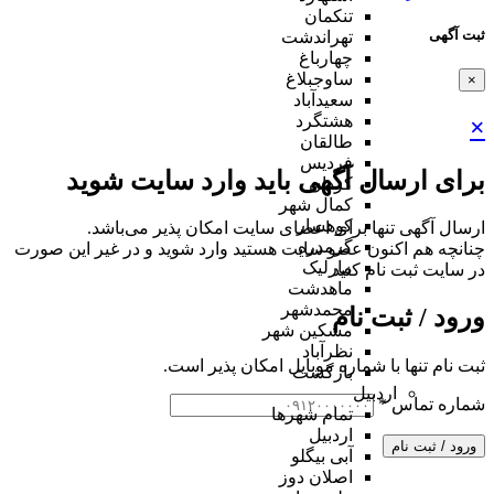
تنکمان
ثبت آگهی
تهراندشت
چهارباغ
ساوجبلاغ
×
سعیدآباد
هشتگرد
×
طالقان
فردیس
برای ارسال آگهی باید وارد سایت شوید
کردان
کمال شهر
کوهسار
ارسال آگهی تنها برای اعضای سایت امکان پذیر می‌باشد.
گرمدره
چنانچه هم‌ اکنون عضو سایت هستید وارد شوید و در غیر این صورت
مارلیک
در سایت ثبت نام کنید
ماهدشت
محمدشهر
ورود / ثبت نام
مشکین شهر
نظرآباد
ثبت نام تنها با شماره موبایل امکان پذیر است.
بازگشت
اردبیل
شماره تماس
*
تمام شهر‌ها
اردبیل
ورود / ثبت نام
آبی بیگلو
اصلان دوز