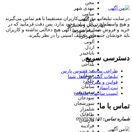
مجن
مهدی شهر
میامی
در سایت تبلیغاتی من آگهی کاربران مستقیما با هم تماس می‌گیرند
بازگشت
و هیچ واسطه‌ای در این میان وجود ندارد، پس دقت فرمایید که در
چهارمحال و بختیاری
خرید و فروشِ شما، سایت من آگهی هیچ دخالتی نداشته و کاربران
تمام شهر‌ها
باید خودشان جنبه‌های مختلف امنیتی را در نظر بگیرند.
شهرکرد
آلونی
اردل
باباحیدر
دسترسی سریع
بروجن
بلداجی
بن
طراحی سایت :‌ ققنوس پارس
جونقان
تبلیغات گسترده شغل شما
چلگرد
قوانین و مقررات
سامان
ثبت اینماد
سفیددشت
لیست سایتهای تبلیغاتی
سودجان
سورشجان
تماس با ما
شلمزار
طاقانک
شماره تماس:
09170261140
فارسان
فرادبنه
فرخ شهر