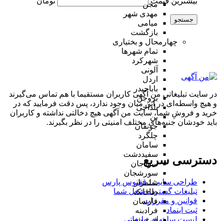
بیشترین قیمت
تومان
مجن
مهدی شهر
جستجو
میامی
بازگشت
چهارمحال و بختیاری
تمام شهر‌ها
شهرکرد
آلونی
اردل
باباحیدر
در سایت تبلیغاتی من آگهی کاربران مستقیما با هم تماس می‌گیرند
بروجن
و هیچ واسطه‌ای در این میان وجود ندارد، پس دقت فرمایید که در
بلداجی
خرید و فروشِ شما، سایت من آگهی هیچ دخالتی نداشته و کاربران
بن
باید خودشان جنبه‌های مختلف امنیتی را در نظر بگیرند.
جونقان
چلگرد
سامان
سفیددشت
دسترسی سریع
سودجان
سورشجان
طراحی سایت :‌ ققنوس پارس
شلمزار
تبلیغات گسترده شغل شما
طاقانک
قوانین و مقررات
فارسان
ثبت اینماد
فرادبنه
لیست سایتهای تبلیغاتی
فرخ شهر