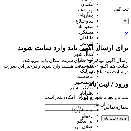
تنکمان
ثبت آگهی
تهراندشت
چهارباغ
ساوجبلاغ
×
سعیدآباد
هشتگرد
×
طالقان
فردیس
برای ارسال آگهی باید وارد سایت شوید
کردان
کمال شهر
کوهسار
ارسال آگهی تنها برای اعضای سایت امکان پذیر می‌باشد.
گرمدره
چنانچه هم‌ اکنون عضو سایت هستید وارد شوید و در غیر این صورت
مارلیک
در سایت ثبت نام کنید
ماهدشت
محمدشهر
ورود / ثبت نام
مشکین شهر
نظرآباد
ثبت نام تنها با شماره موبایل امکان پذیر است.
بازگشت
اردبیل
شماره تماس
*
تمام شهر‌ها
اردبیل
ورود / ثبت نام
آبی بیگلو
اصلان دوز