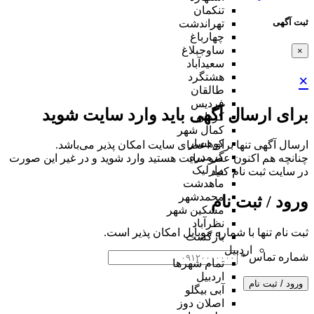
تنکمان
ثبت آگهی
تهراندشت
چهارباغ
ساوجبلاغ
×
سعیدآباد
هشتگرد
×
طالقان
فردیس
برای ارسال آگهی باید وارد سایت شوید
کردان
کمال شهر
کوهسار
ارسال آگهی تنها برای اعضای سایت امکان پذیر می‌باشد.
گرمدره
چنانچه هم‌ اکنون عضو سایت هستید وارد شوید و در غیر این صورت
مارلیک
در سایت ثبت نام کنید
ماهدشت
محمدشهر
ورود / ثبت نام
مشکین شهر
نظرآباد
ثبت نام تنها با شماره موبایل امکان پذیر است.
بازگشت
اردبیل
شماره تماس
*
تمام شهر‌ها
اردبیل
ورود / ثبت نام
آبی بیگلو
اصلان دوز