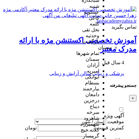
شبانکاره
شنبه
عسلویه
کاکی
کلمه
تماس بگیرید
نخل تقی
وحدتیه
آموزش تخصصی اکستنشن مژه با ارائه
بازگشت
سمنان
مدرک معتبر
تمام شهر‌ها
سمنان
4 سال قبل
آرادان
امیریه
پزشکی و زیبایی
سالن آرایش و زیبایی
ایوانکی
بسطام
جستجو پیشرفته
بیارجمند
دامغان
×
درجزین
دیباج
سرخه
آگهی ویژه
شاهرود
موقعیت
شهمیرزاد
کمترین قیمت
تومان
کلاته خیج
گرمسار