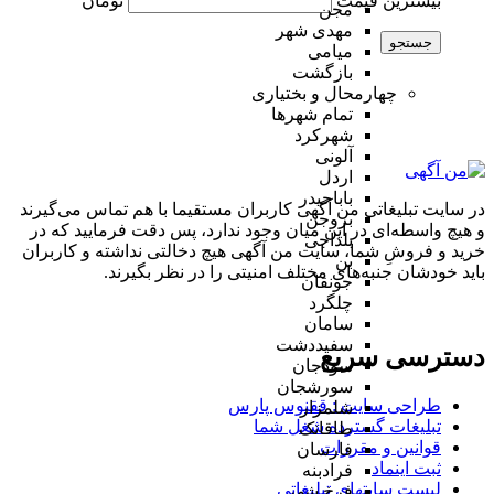
بیشترین قیمت
تومان
مجن
مهدی شهر
جستجو
میامی
بازگشت
چهارمحال و بختیاری
تمام شهر‌ها
شهرکرد
آلونی
اردل
باباحیدر
در سایت تبلیغاتی من آگهی کاربران مستقیما با هم تماس می‌گیرند
بروجن
و هیچ واسطه‌ای در این میان وجود ندارد، پس دقت فرمایید که در
بلداجی
خرید و فروشِ شما، سایت من آگهی هیچ دخالتی نداشته و کاربران
بن
باید خودشان جنبه‌های مختلف امنیتی را در نظر بگیرند.
جونقان
چلگرد
سامان
سفیددشت
دسترسی سریع
سودجان
سورشجان
طراحی سایت :‌ ققنوس پارس
شلمزار
تبلیغات گسترده شغل شما
طاقانک
قوانین و مقررات
فارسان
ثبت اینماد
فرادبنه
لیست سایتهای تبلیغاتی
فرخ شهر