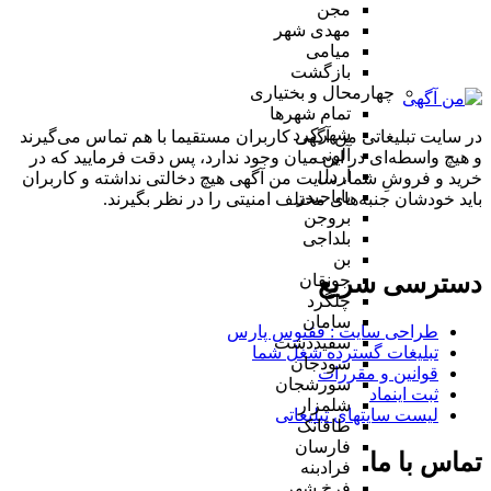
مجن
مهدی شهر
میامی
بازگشت
چهارمحال و بختیاری
تمام شهر‌ها
شهرکرد
در سایت تبلیغاتی من آگهی کاربران مستقیما با هم تماس می‌گیرند
آلونی
و هیچ واسطه‌ای در این میان وجود ندارد، پس دقت فرمایید که در
اردل
خرید و فروشِ شما، سایت من آگهی هیچ دخالتی نداشته و کاربران
باباحیدر
باید خودشان جنبه‌های مختلف امنیتی را در نظر بگیرند.
بروجن
بلداجی
بن
دسترسی سریع
جونقان
چلگرد
سامان
طراحی سایت :‌ ققنوس پارس
سفیددشت
تبلیغات گسترده شغل شما
سودجان
قوانین و مقررات
سورشجان
ثبت اینماد
شلمزار
لیست سایتهای تبلیغاتی
طاقانک
فارسان
تماس با ما
فرادبنه
فرخ شهر