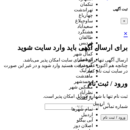
تنکمان
ثبت آگهی
تهراندشت
چهارباغ
ساوجبلاغ
×
سعیدآباد
هشتگرد
×
طالقان
فردیس
برای ارسال آگهی باید وارد سایت شوید
کردان
کمال شهر
کوهسار
ارسال آگهی تنها برای اعضای سایت امکان پذیر می‌باشد.
گرمدره
چنانچه هم‌ اکنون عضو سایت هستید وارد شوید و در غیر این صورت
مارلیک
در سایت ثبت نام کنید
ماهدشت
محمدشهر
ورود / ثبت نام
مشکین شهر
نظرآباد
ثبت نام تنها با شماره موبایل امکان پذیر است.
بازگشت
اردبیل
شماره تماس
*
تمام شهر‌ها
اردبیل
ورود / ثبت نام
آبی بیگلو
اصلان دوز