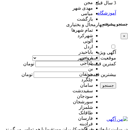
مجن
3 سال قبل
مهدی شهر
آموزشگاه
میامی
بازگشت
جستجو پیشرفته
چهارمحال و بختیاری
تمام شهر‌ها
شهرکرد
×
آلونی
اردل
باباحیدر
آگهی ویژه
بروجن
موقعیت
بلداجی
کمترین قیمت
تومان
بن
جونقان
بیشترین قیمت
تومان
چلگرد
سامان
جستجو
سفیددشت
سودجان
سورشجان
شلمزار
طاقانک
فارسان
فرادبنه
در سایت تبلیغاتی من آگهی کاربران مستقیما با هم تماس می‌گیرند
فرخ شهر