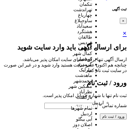
تنکمان
ثبت آگهی
تهراندشت
چهارباغ
ساوجبلاغ
×
سعیدآباد
هشتگرد
×
طالقان
فردیس
برای ارسال آگهی باید وارد سایت شوید
کردان
کمال شهر
کوهسار
ارسال آگهی تنها برای اعضای سایت امکان پذیر می‌باشد.
گرمدره
چنانچه هم‌ اکنون عضو سایت هستید وارد شوید و در غیر این صورت
مارلیک
در سایت ثبت نام کنید
ماهدشت
محمدشهر
ورود / ثبت نام
مشکین شهر
نظرآباد
ثبت نام تنها با شماره موبایل امکان پذیر است.
بازگشت
اردبیل
شماره تماس
*
تمام شهر‌ها
اردبیل
ورود / ثبت نام
آبی بیگلو
اصلان دوز