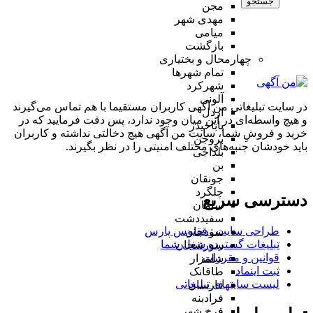
جستجو
مجن
مهدی شهر
میامی
بازگشت
چهارمحال و بختیاری
تمام شهر‌ها
شهرکرد
آلونی
در سایت تبلیغاتی من آگهی کاربران مستقیما با هم تماس می‌گیرند
اردل
و هیچ واسطه‌ای در این میان وجود ندارد، پس دقت فرمایید که در
باباحیدر
خرید و فروشِ شما، سایت من آگهی هیچ دخالتی نداشته و کاربران
بروجن
باید خودشان جنبه‌های مختلف امنیتی را در نظر بگیرند.
بلداجی
بن
جونقان
چلگرد
دسترسی سریع
سامان
سفیددشت
طراحی سایت :‌ ققنوس پارس
سودجان
تبلیغات گسترده شغل شما
سورشجان
قوانین و مقررات
شلمزار
ثبت اینماد
طاقانک
لیست سایتهای تبلیغاتی
فارسان
فرادبنه
فرخ شهر