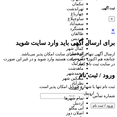
تنکمان
ثبت آگهی
تهراندشت
چهارباغ
ساوجبلاغ
×
سعیدآباد
هشتگرد
×
طالقان
فردیس
برای ارسال آگهی باید وارد سایت شوید
کردان
کمال شهر
کوهسار
ارسال آگهی تنها برای اعضای سایت امکان پذیر می‌باشد.
گرمدره
چنانچه هم‌ اکنون عضو سایت هستید وارد شوید و در غیر این صورت
مارلیک
در سایت ثبت نام کنید
ماهدشت
محمدشهر
ورود / ثبت نام
مشکین شهر
نظرآباد
ثبت نام تنها با شماره موبایل امکان پذیر است.
بازگشت
اردبیل
شماره تماس
*
تمام شهر‌ها
اردبیل
ورود / ثبت نام
آبی بیگلو
اصلان دوز