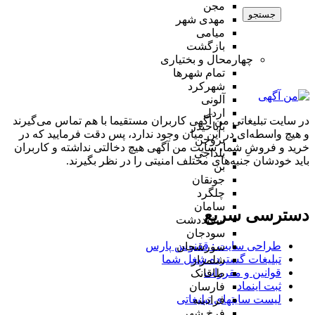
مجن
جستجو
مهدی شهر
میامی
بازگشت
چهارمحال و بختیاری
تمام شهر‌ها
شهرکرد
آلونی
اردل
در سایت تبلیغاتی من آگهی کاربران مستقیما با هم تماس می‌گیرند
باباحیدر
و هیچ واسطه‌ای در این میان وجود ندارد، پس دقت فرمایید که در
بروجن
خرید و فروشِ شما، سایت من آگهی هیچ دخالتی نداشته و کاربران
بلداجی
باید خودشان جنبه‌های مختلف امنیتی را در نظر بگیرند.
بن
جونقان
چلگرد
سامان
دسترسی سریع
سفیددشت
سودجان
طراحی سایت :‌ ققنوس پارس
سورشجان
تبلیغات گسترده شغل شما
شلمزار
قوانین و مقررات
طاقانک
ثبت اینماد
فارسان
لیست سایتهای تبلیغاتی
فرادبنه
فرخ شهر