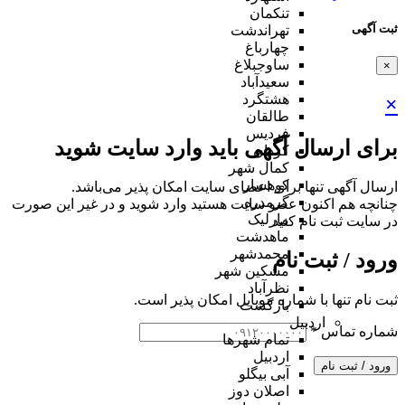
تنکمان
ثبت آگهی
تهراندشت
چهارباغ
ساوجبلاغ
×
سعیدآباد
هشتگرد
×
طالقان
فردیس
برای ارسال آگهی باید وارد سایت شوید
کردان
کمال شهر
کوهسار
ارسال آگهی تنها برای اعضای سایت امکان پذیر می‌باشد.
گرمدره
چنانچه هم‌ اکنون عضو سایت هستید وارد شوید و در غیر این صورت
مارلیک
در سایت ثبت نام کنید
ماهدشت
محمدشهر
ورود / ثبت نام
مشکین شهر
نظرآباد
ثبت نام تنها با شماره موبایل امکان پذیر است.
بازگشت
اردبیل
شماره تماس
*
تمام شهر‌ها
اردبیل
ورود / ثبت نام
آبی بیگلو
اصلان دوز