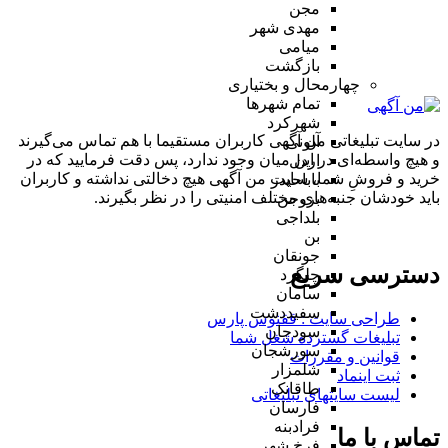
مجن
مهدی شهر
میامی
بازگشت
چهارمحال و بختیاری
تمام شهر‌ها
شهرکرد
در سایت تبلیغاتی من آگهی کاربران مستقیما با هم تماس می‌گیرند
آلونی
و هیچ واسطه‌ای در این میان وجود ندارد، پس دقت فرمایید که در
اردل
خرید و فروشِ شما، سایت من آگهی هیچ دخالتی نداشته و کاربران
باباحیدر
باید خودشان جنبه‌های مختلف امنیتی را در نظر بگیرند.
بروجن
بلداجی
بن
جونقان
دسترسی سریع
چلگرد
سامان
سفیددشت
طراحی سایت :‌ ققنوس پارس
سودجان
تبلیغات گسترده شغل شما
سورشجان
قوانین و مقررات
شلمزار
ثبت اینماد
طاقانک
لیست سایتهای تبلیغاتی
فارسان
فرادبنه
تماس با ما
فرخ شهر