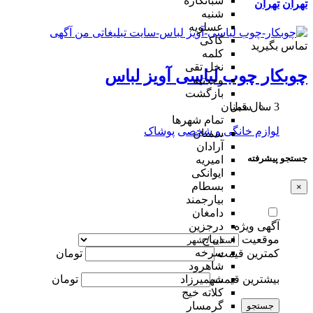
شبانکاره
تهران
تهران
شنبه
عسلویه
کاکی
تماس بگیرید
کلمه
نخل تقی
چوبكار چوب لباسی آويز لباس
وحدتیه
بازگشت
3 سال قبل
سمنان
تمام شهر‌ها
لوازم خانگی و شخصی
پوشاک
سمنان
آرادان
جستجو پیشرفته
امیریه
ایوانکی
بسطام
×
بیارجمند
دامغان
آگهی ویژه
درجزین
موقعیت
دیباج
سرخه
کمترین قیمت
تومان
شاهرود
بیشترین قیمت
تومان
شهمیرزاد
کلاته خیج
گرمسار
جستجو