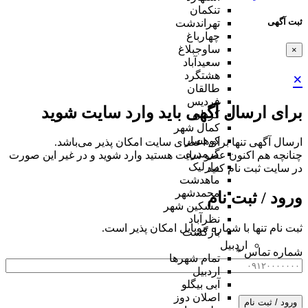
تنکمان
ثبت آگهی
تهراندشت
چهارباغ
ساوجبلاغ
×
سعیدآباد
هشتگرد
×
طالقان
فردیس
برای ارسال آگهی باید وارد سایت شوید
کردان
کمال شهر
کوهسار
ارسال آگهی تنها برای اعضای سایت امکان پذیر می‌باشد.
گرمدره
چنانچه هم‌ اکنون عضو سایت هستید وارد شوید و در غیر این صورت
مارلیک
در سایت ثبت نام کنید
ماهدشت
محمدشهر
ورود / ثبت نام
مشکین شهر
نظرآباد
ثبت نام تنها با شماره موبایل امکان پذیر است.
بازگشت
اردبیل
شماره تماس
*
تمام شهر‌ها
اردبیل
آبی بیگلو
اصلان دوز
ورود / ثبت نام