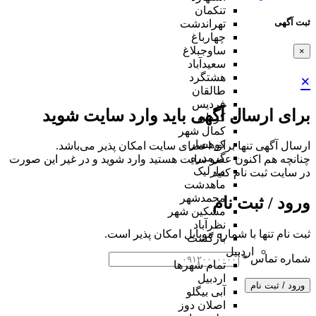
تنکمان
ثبت آگهی
تهراندشت
چهارباغ
ساوجبلاغ
×
سعیدآباد
هشتگرد
×
طالقان
فردیس
برای ارسال آگهی باید وارد سایت شوید
کردان
کمال شهر
کوهسار
ارسال آگهی تنها برای اعضای سایت امکان پذیر می‌باشد.
گرمدره
چنانچه هم‌ اکنون عضو سایت هستید وارد شوید و در غیر این صورت
مارلیک
در سایت ثبت نام کنید
ماهدشت
محمدشهر
ورود / ثبت نام
مشکین شهر
نظرآباد
ثبت نام تنها با شماره موبایل امکان پذیر است.
بازگشت
اردبیل
شماره تماس
*
تمام شهر‌ها
اردبیل
ورود / ثبت نام
آبی بیگلو
اصلان دوز