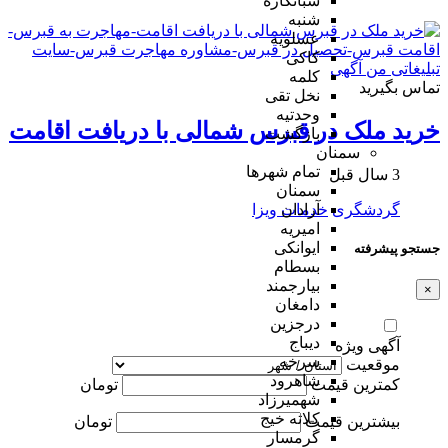
شبانکاره
شنبه
عسلویه
کاکی
کلمه
تماس بگیرید
نخل تقی
وحدتیه
خرید ملک در قبرس شمالی با دریافت اقامت
بازگشت
سمنان
تمام شهر‌ها
3 سال قبل
سمنان
گردشگری
خدمات ویزا
آرادان
امیریه
ایوانکی
جستجو پیشرفته
بسطام
بیارجمند
×
دامغان
درجزین
دیباج
آگهی ویژه
سرخه
موقعیت
شاهرود
کمترین قیمت
تومان
شهمیرزاد
کلاته خیج
بیشترین قیمت
تومان
گرمسار