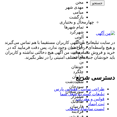
مجن
جستجو
مهدی شهر
میامی
بازگشت
چهارمحال و بختیاری
تمام شهر‌ها
شهرکرد
آلونی
اردل
در سایت تبلیغاتی من آگهی کاربران مستقیما با هم تماس می‌گیرند
باباحیدر
و هیچ واسطه‌ای در این میان وجود ندارد، پس دقت فرمایید که در
بروجن
خرید و فروشِ شما، سایت من آگهی هیچ دخالتی نداشته و کاربران
بلداجی
باید خودشان جنبه‌های مختلف امنیتی را در نظر بگیرند.
بن
جونقان
چلگرد
دسترسی سریع
سامان
سفیددشت
سودجان
طراحی سایت :‌ ققنوس پارس
سورشجان
تبلیغات گسترده شغل شما
شلمزار
قوانین و مقررات
طاقانک
ثبت اینماد
فارسان
لیست سایتهای تبلیغاتی
فرادبنه
فرخ شهر